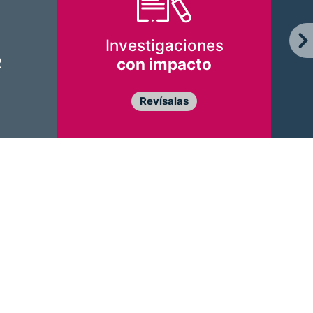
Investigaciones
R
con impacto
Revísalas