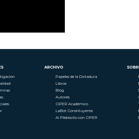
ES
ARCHIVO
SOBR
stigación
Papeles de la Dictadura
alidad
Libros
umnas
Blog
as
Autores
ciales
CIPER Académico
r
LaBot Constituyente
Al Plebiscito con CIPER