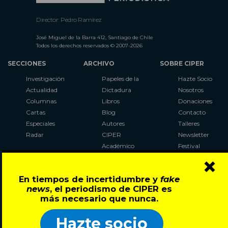
Director: Pedro Ramírez
José Miguel de la Barra 412, Santiago de Chile
Todos los derechos reservados © 2007-2026
SECCIONES
ARCHIVO
SOBRE CIPER
Investigación
Papeles de la
Hazte Socio
Actualidad
Dictadura
Nosotros
Columnas
Libros
Donaciones
Cartas
Blog
Contacto
Especiales
Autores
Talleres
Radar
CIPER
Newsletter
Académico
Festival
×
LaBot
Constituyente
En tiempos de incertidumbre y
fake
Al Plebiscito
news
, el periodismo de CIPER es
con CIPER
más necesario que nunca.
Síguenos en:
Hazte socio