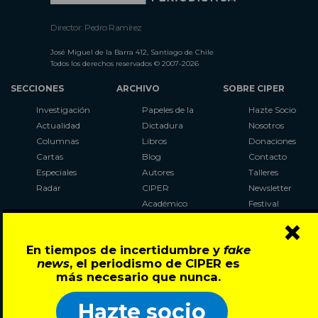
Director: Pedro Ramírez
José Miguel de la Barra 412, Santiago de Chile
Todos los derechos reservados © 2007-2026
SECCIONES
ARCHIVO
SOBRE CIPER
Investigación
Papeles de la
Hazte Socio
Actualidad
Dictadura
Nosotros
Columnas
Libros
Donaciones
Cartas
Blog
Contacto
Especiales
Autores
Talleres
Radar
CIPER
Newsletter
Académico
Festival
×
LaBot
Constituyente
En tiempos de incertidumbre y
fake
Al Plebiscito
news
, el periodismo de CIPER es
con CIPER
más necesario que nunca.
Síguenos en:
Hazte socio