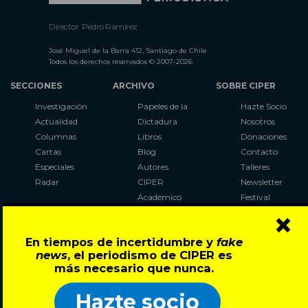
Director: Pedro Ramírez
José Miguel de la Barra 412, Santiago de Chile
Todos los derechos reservados © 2007-2026
SECCIONES
ARCHIVO
SOBRE CIPER
Investigación
Papeles de la
Hazte Socio
Actualidad
Dictadura
Nosotros
Columnas
Libros
Donaciones
Cartas
Blog
Contacto
Especiales
Autores
Talleres
Radar
CIPER
Newsletter
Académico
Festival
×
LaBot
Constituyente
En tiempos de incertidumbre y
fake
Al Plebiscito
news
, el periodismo de CIPER es
con CIPER
más necesario que nunca.
Síguenos en:
Hazte socio