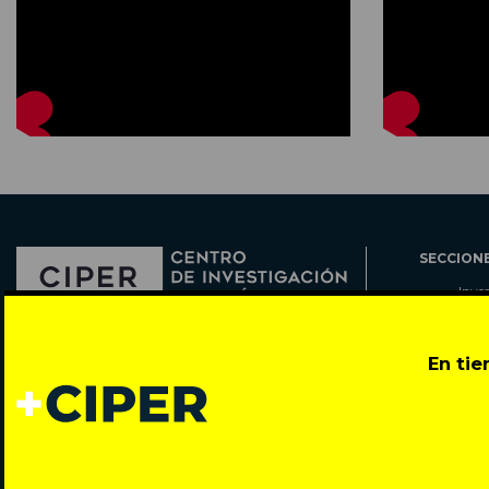
SECCION
Inve
Actu
Col
Director: Pedro Ramírez
En ti
Cart
José Miguel de la Barra 412, Santiago de Chile
Espe
Todos los derechos reservados © 2007-2026
Rada