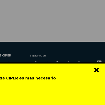
E CIPER
Síguenos en:
Hazte Socio
×
Nosotros
Donaciones
o de CIPER es más necesario
Contacto
Talleres
Newsletter
Festival