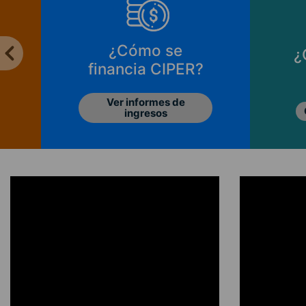
¿Cómo apoyar a
CIPER?
Conoce las opciones