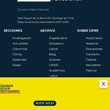
Director: Pedro Ramírez
José Miguel de la Barra 412, Santiago de Chile
Todos los derechos reservados © 2007-2026
SECCIONES
ARCHIVO
SOBRE CIPER
Investigación
Papeles de la
Hazte Socio
Actualidad
Dictadura
Nosotros
Columnas
Libros
Donaciones
Cartas
Blog
Contacto
Especiales
Autores
Talleres
Radar
CIPER
Newsletter
Académico
Festival
LaBot
Constituyente
X
Al Plebiscito
con CIPER
Síguenos en: