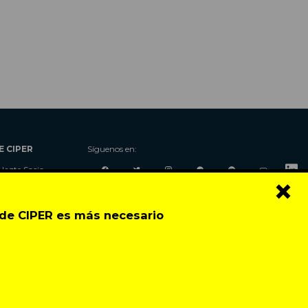
E CIPER
Síguenos en:
Hazte Socio
×
Nosotros
Donaciones
o de CIPER es más necesario
Contacto
Talleres
Newsletter
Festival