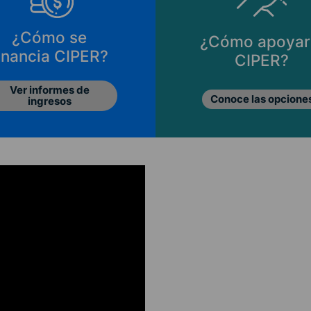
¿Cómo se
¿Cómo apoyar
inancia CIPER?
CIPER?
Ver informes de
Conoce las opcione
ingresos