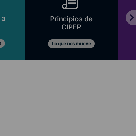
 a
Principios de
CIPER
s
Lo que nos mueve