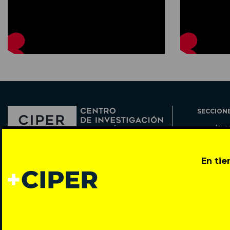
SECCION
Inve
Actu
Col
Director: Pedro Ramírez
En ti
Cart
José Miguel de la Barra 412, Santiago de Chile
Espe
Todos los derechos reservados © 2007-2026
Rada