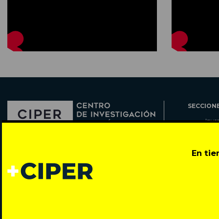
SECCION
Inve
Actu
Col
Director: Pedro Ramírez
En ti
Cart
José Miguel de la Barra 412, Santiago de Chile
Espe
Todos los derechos reservados © 2007-2026
Rada