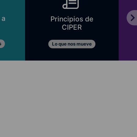
 a
Principios de
CIPER
s
Lo que nos mueve