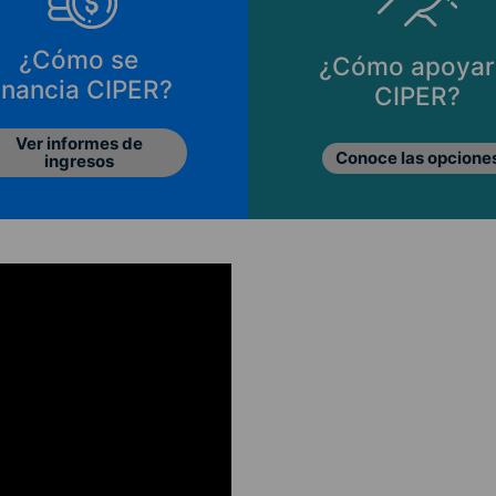
¿Cómo se
¿Cómo apoyar
inancia CIPER?
CIPER?
Ver informes de
Conoce las opcione
ingresos