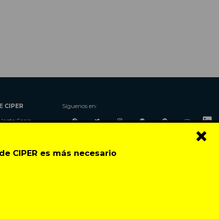
E CIPER
Síguenos en:
Hazte Socio
×
Nosotros
Donaciones
o de CIPER es más necesario
Contacto
Talleres
Newsletter
Festival