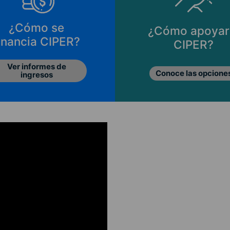
¿Cómo se
¿Cómo apoyar
inancia CIPER?
CIPER?
Ver informes de
Conoce las opcione
ingresos