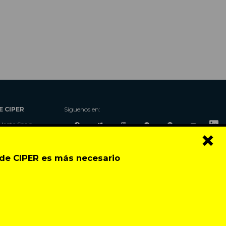
E CIPER
Síguenos en:
Hazte Socio
×
Nosotros
Donaciones
o de CIPER es más necesario
Contacto
Talleres
Newsletter
Festival