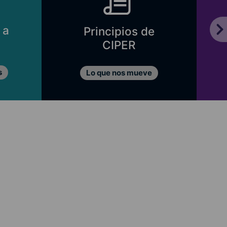
 a
Principios de
CIPER
s
Lo que nos mueve