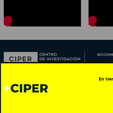
SECCION
Inve
Actu
Col
Director: Pedro Ramírez
En ti
Cart
José Miguel de la Barra 412, Santiago de Chile
Espe
Todos los derechos reservados © 2007-2026
Rada