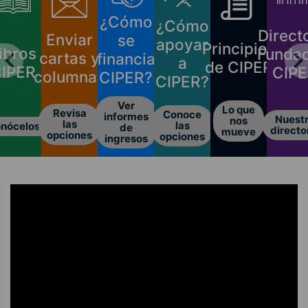
¿Cómo
¿Cómo
Direct
Enviar
se
apoyar
Principios
ibros
Fundac
cartas y
financia
a
de CIPER
IPER
CIP
columnas
CIPER?
CIPER?
Ver
Lo que
Revisa
Conoce
informes
Nuest
nos
las
las
nócelos
de
directo
mueve
opciones
opciones
ingresos