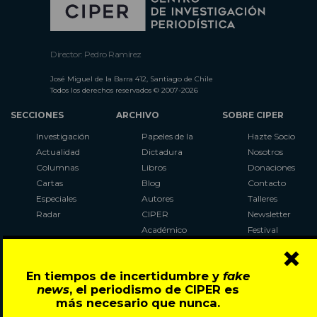
Director: Pedro Ramírez
José Miguel de la Barra 412, Santiago de Chile
Todos los derechos reservados © 2007-2026
SECCIONES
ARCHIVO
SOBRE CIPER
Investigación
Papeles de la
Hazte Socio
Actualidad
Dictadura
Nosotros
Columnas
Libros
Donaciones
Cartas
Blog
Contacto
Especiales
Autores
Talleres
Radar
CIPER
Newsletter
Académico
Festival
×
LaBot
Constituyente
En tiempos de incertidumbre y
fake
Al Plebiscito
news
, el periodismo de CIPER es
con CIPER
más necesario que nunca.