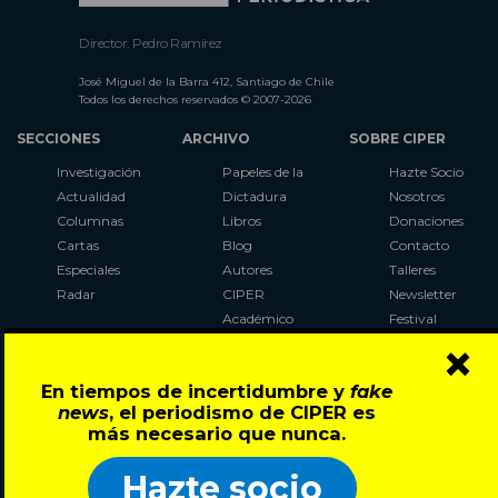
Director: Pedro Ramírez
José Miguel de la Barra 412, Santiago de Chile
Todos los derechos reservados © 2007-2026
SECCIONES
ARCHIVO
SOBRE CIPER
Investigación
Papeles de la
Hazte Socio
Actualidad
Dictadura
Nosotros
Columnas
Libros
Donaciones
Cartas
Blog
Contacto
Especiales
Autores
Talleres
Radar
CIPER
Newsletter
Académico
Festival
×
LaBot
Constituyente
En tiempos de incertidumbre y
fake
Al Plebiscito
news
, el periodismo de CIPER es
con CIPER
más necesario que nunca.
Síguenos en:
Hazte socio