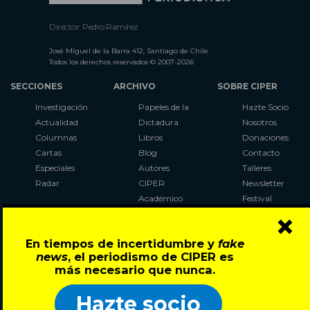
Director: Pedro Ramírez
José Miguel de la Barra 412, Santiago de Chile
Todos los derechos reservados © 2007-2026
SECCIONES
ARCHIVO
SOBRE CIPER
Investigación
Papeles de la
Hazte Socio
Actualidad
Dictadura
Nosotros
Columnas
Libros
Donaciones
Cartas
Blog
Contacto
Especiales
Autores
Talleres
Radar
CIPER
Newsletter
Académico
Festival
×
LaBot
Constituyente
En tiempos de incertidumbre y
fake
Al Plebiscito
news
, el periodismo de CIPER es
con CIPER
más necesario que nunca.
Síguenos en:
Hazte socio