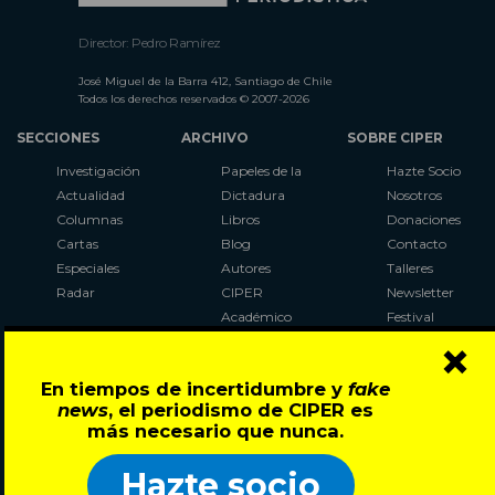
Director: Pedro Ramírez
José Miguel de la Barra 412, Santiago de Chile
Todos los derechos reservados © 2007-2026
SECCIONES
ARCHIVO
SOBRE CIPER
Investigación
Papeles de la
Hazte Socio
Actualidad
Dictadura
Nosotros
Columnas
Libros
Donaciones
Cartas
Blog
Contacto
Especiales
Autores
Talleres
Radar
CIPER
Newsletter
Académico
Festival
×
LaBot
Constituyente
En tiempos de incertidumbre y
fake
Al Plebiscito
news
, el periodismo de CIPER es
con CIPER
más necesario que nunca.
Síguenos en:
Hazte socio