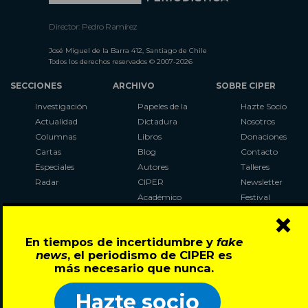
Director: Pedro Ramírez
José Miguel de la Barra 412, Santiago de Chile
Todos los derechos reservados © 2007-2026
SECCIONES
ARCHIVO
SOBRE CIPER
Investigación
Papeles de la
Hazte Socio
Actualidad
Dictadura
Nosotros
Columnas
Libros
Donaciones
Cartas
Blog
Contacto
Especiales
Autores
Talleres
Radar
CIPER
Newsletter
Académico
Festival
×
LaBot
Constituyente
En tiempos de incertidumbre y
fake
Al Plebiscito
news
, el periodismo de CIPER es
con CIPER
más necesario que nunca.
Síguenos en:
Hazte socio