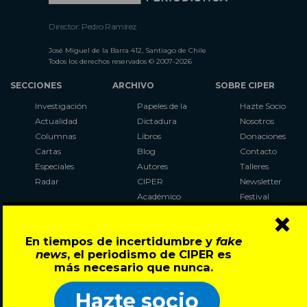
Director: Pedro Ramírez
José Miguel de la Barra 412, Santiago de Chile
Todos los derechos reservados © 2007-2026
SECCIONES
ARCHIVO
SOBRE CIPER
Investigación
Papeles de la
Hazte Socio
Actualidad
Dictadura
Nosotros
Columnas
Libros
Donaciones
Cartas
Blog
Contacto
Especiales
Autores
Talleres
Radar
CIPER
Newsletter
Académico
Festival
×
LaBot
Constituyente
En tiempos de incertidumbre y
fake
Al Plebiscito
news
, el periodismo de CIPER es
con CIPER
más necesario que nunca.
Síguenos en:
Hazte socio