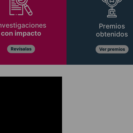
nvestigaciones
Premios
con impacto
obtenidos
Revísalas
Ver premios