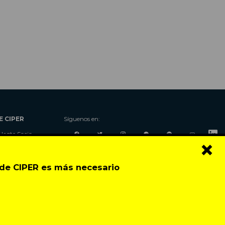
E CIPER
Síguenos en:
Hazte Socio
×
Nosotros
Donaciones
o de CIPER es más necesario
Contacto
Talleres
Newsletter
Festival