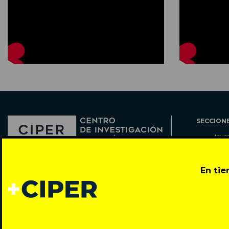
SECCION
Inve
Actu
Col
Director: Pedro Ramírez
En ti
Cart
José Miguel de la Barra 412, Santiago de Chile
Espe
Todos los derechos reservados © 2007-2026
Rada