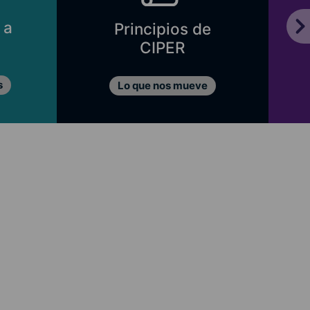
 a
Principios de
CIPER
s
Lo que nos mueve