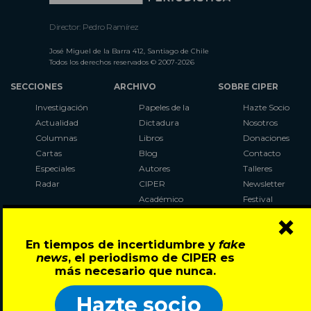
Director: Pedro Ramírez
José Miguel de la Barra 412, Santiago de Chile
Todos los derechos reservados © 2007-2026
SECCIONES
ARCHIVO
SOBRE CIPER
Investigación
Papeles de la
Hazte Socio
Actualidad
Dictadura
Nosotros
Columnas
Libros
Donaciones
Cartas
Blog
Contacto
Especiales
Autores
Talleres
Radar
CIPER
Newsletter
Académico
Festival
×
LaBot
Constituyente
En tiempos de incertidumbre y
fake
Al Plebiscito
news
, el periodismo de CIPER es
con CIPER
más necesario que nunca.
Síguenos en:
Hazte socio