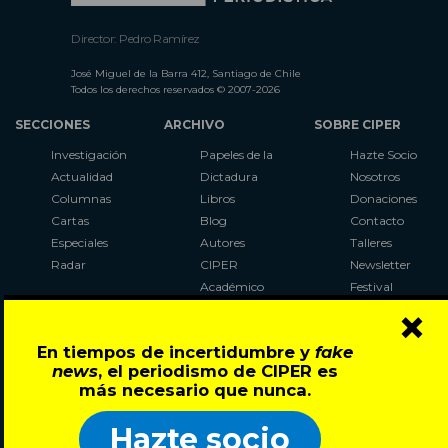
Director: Pedro Ramírez
José Miguel de la Barra 412, Santiago de Chile
Todos los derechos reservados © 2007-2026
SECCIONES
ARCHIVO
SOBRE CIPER
Investigación
Papeles de la
Hazte Socio
Actualidad
Dictadura
Nosotros
Columnas
Libros
Donaciones
Cartas
Blog
Contacto
Especiales
Autores
Talleres
Radar
CIPER
Newsletter
Académico
Festival
×
LaBot
Constituyente
En tiempos de incertidumbre y
fake
Al Plebiscito
news
, el periodismo de CIPER es
con CIPER
más necesario que nunca.
Síguenos en:
Hazte socio