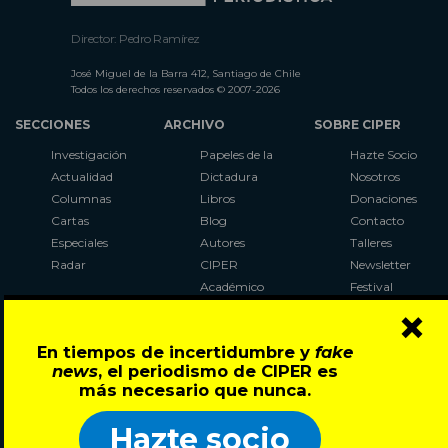
Director: Pedro Ramírez
José Miguel de la Barra 412, Santiago de Chile
Todos los derechos reservados © 2007-2026
SECCIONES
ARCHIVO
SOBRE CIPER
Investigación
Papeles de la
Hazte Socio
Actualidad
Dictadura
Nosotros
Columnas
Libros
Donaciones
Cartas
Blog
Contacto
Especiales
Autores
Talleres
Radar
CIPER
Newsletter
Académico
Festival
×
LaBot
Constituyente
En tiempos de incertidumbre y
fake
Al Plebiscito
news
, el periodismo de CIPER es
con CIPER
más necesario que nunca.
Síguenos en:
Hazte socio