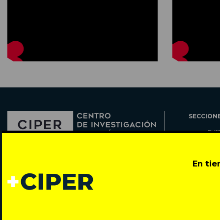
SECCION
Inve
Actu
Col
Director: Pedro Ramírez
En ti
Cart
José Miguel de la Barra 412, Santiago de Chile
Espe
Todos los derechos reservados © 2007-2026
Rada