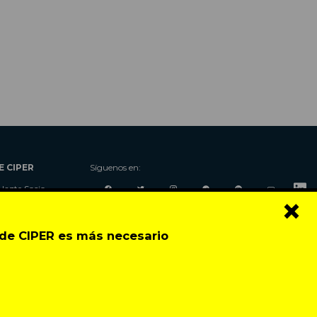
E CIPER
Síguenos en:
Hazte Socio
×
Nosotros
Donaciones
o de CIPER es más necesario
Contacto
Talleres
Newsletter
Festival