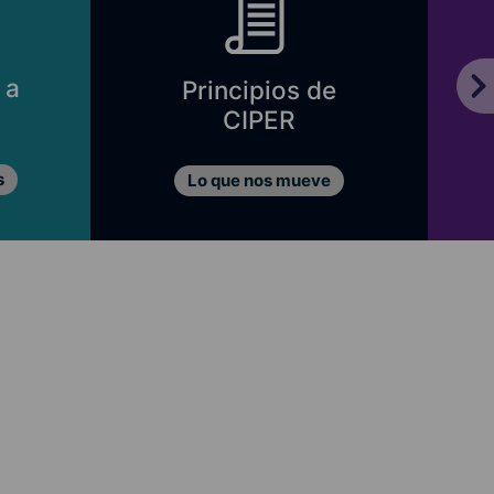
 a
Principios de
CIPER
s
Lo que nos mueve