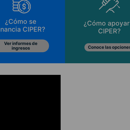
¿Cómo se
¿Cómo apoyar
inancia CIPER?
CIPER?
Ver informes de
Conoce las opcione
ingresos