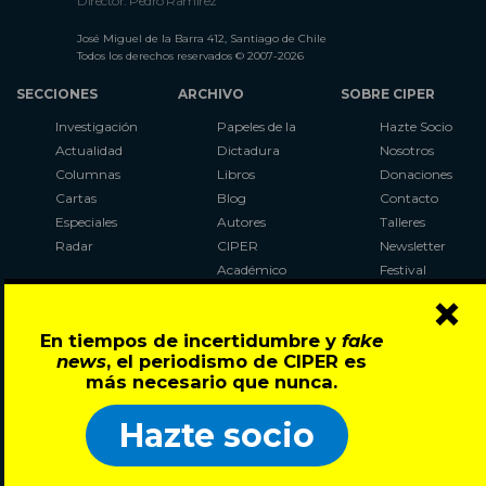
Director: Pedro Ramírez
José Miguel de la Barra 412, Santiago de Chile
Todos los derechos reservados © 2007-2026
SECCIONES
ARCHIVO
SOBRE CIPER
Investigación
Papeles de la
Hazte Socio
Actualidad
Dictadura
Nosotros
Columnas
Libros
Donaciones
Cartas
Blog
Contacto
Especiales
Autores
Talleres
Radar
CIPER
Newsletter
Académico
Festival
×
LaBot
Constituyente
En tiempos de incertidumbre y
fake
Al Plebiscito
news
, el periodismo de CIPER es
con CIPER
más necesario que nunca.
Síguenos en:
Hazte socio