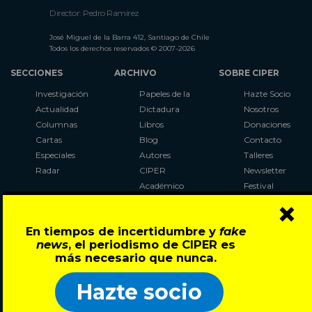
Director: Pedro Ramírez
José Miguel de la Barra 412, Santiago de Chile
Todos los derechos reservados © 2007-2026
SECCIONES
ARCHIVO
SOBRE CIPER
Investigación
Papeles de la
Hazte Socio
Actualidad
Dictadura
Nosotros
Columnas
Libros
Donaciones
Cartas
Blog
Contacto
Especiales
Autores
Talleres
Radar
CIPER
Newsletter
Académico
Festival
×
LaBot
Constituyente
En tiempos de incertidumbre y
fake
Al Plebiscito
news
, el periodismo de CIPER es
con CIPER
más necesario que nunca.
Síguenos en:
Hazte socio