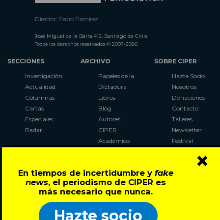
Director: Pedro Ramírez
José Miguel de la Barra 412, Santiago de Chile
Todos los derechos reservados © 2007-2026
SECCIONES
ARCHIVO
SOBRE CIPER
Investigación
Papeles de la
Hazte Socio
Actualidad
Dictadura
Nosotros
Columnas
Libros
Donaciones
Cartas
Blog
Contacto
Especiales
Autores
Talleres
Radar
CIPER
Newsletter
Académico
Festival
×
LaBot
Constituyente
En tiempos de incertidumbre y
fake
Al Plebiscito
news
, el periodismo de CIPER es
con CIPER
más necesario que nunca.
Síguenos en:
Hazte socio