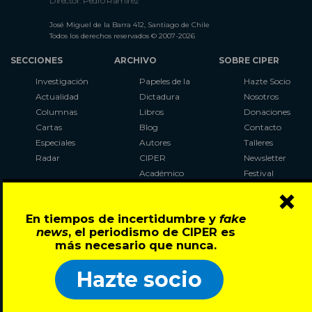
Director: Pedro Ramírez
José Miguel de la Barra 412, Santiago de Chile
Todos los derechos reservados © 2007-2026
SECCIONES
ARCHIVO
SOBRE CIPER
Investigación
Papeles de la
Hazte Socio
Actualidad
Dictadura
Nosotros
Columnas
Libros
Donaciones
Cartas
Blog
Contacto
Especiales
Autores
Talleres
Radar
CIPER
Newsletter
Académico
Festival
×
LaBot
Constituyente
En tiempos de incertidumbre y
fake
Al Plebiscito
news
, el periodismo de CIPER es
con CIPER
más necesario que nunca.
Síguenos en:
Hazte socio