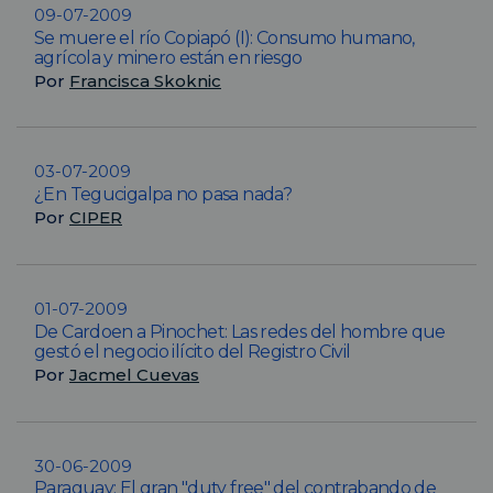
09-07-2009
Se muere el río Copiapó (I): Consumo humano,
agrícola y minero están en riesgo
Por
Francisca Skoknic
03-07-2009
¿En Tegucigalpa no pasa nada?
Por
CIPER
01-07-2009
De Cardoen a Pinochet: Las redes del hombre que
gestó el negocio ilícito del Registro Civil
Por
Jacmel Cuevas
30-06-2009
Paraguay: El gran "duty free" del contrabando de