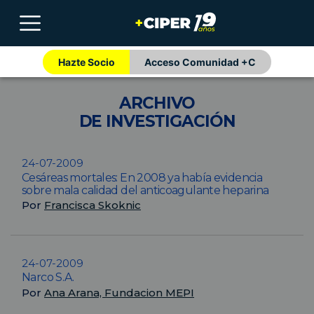
Hazte Socio
Acceso Comunidad +C
ARCHIVO
DE INVESTIGACIÓN
24-07-2009
Cesáreas mortales: En 2008 ya había evidencia
sobre mala calidad del anticoagulante heparina
Por
Francisca Skoknic
24-07-2009
Narco S.A.
Por
Ana Arana, Fundacion MEPI