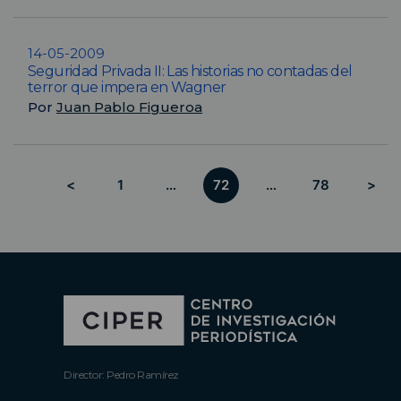
14-05-2009
Seguridad Privada II: Las historias no contadas del
terror que impera en Wagner
Por
Juan Pablo Figueroa
<
1
…
72
…
78
>
Director: Pedro Ramírez