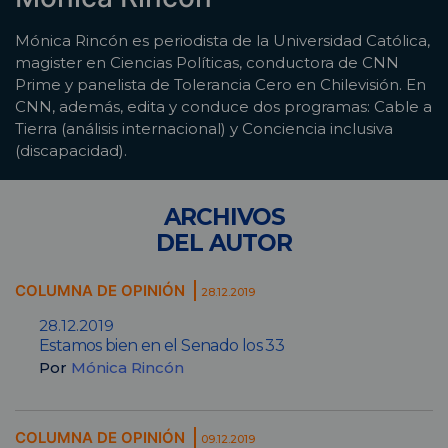
Mónica Rincón es periodista de la Universidad Católica,
magister en Ciencias Políticas, conductora de CNN
Prime y panelista de Tolerancia Cero en Chilevisión. En
CNN, además, edita y conduce dos programas: Cable a
Tierra (análisis internacional) y Conciencia inclusiva
(discapacidad).
ARCHIVOS
DEL AUTOR
COLUMNA DE OPINIÓN
28.12.2019
28.12.2019
Estamos bien en el Senado los 33
Por
Mónica Rincón
COLUMNA DE OPINIÓN
09.12.2019