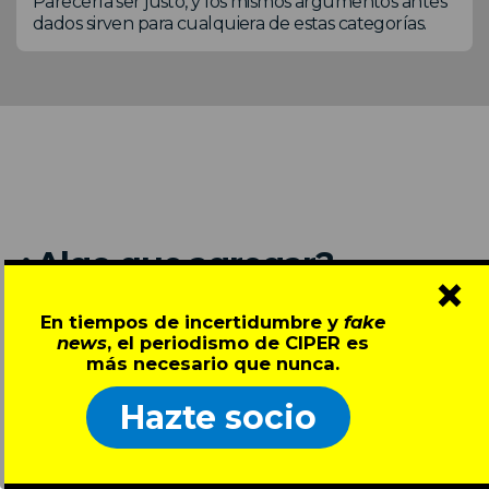
Parecería ser justo, y los mismos argumentos antes
dados sirven para cualquiera de estas categorías.
¿Algo que agregar?
×
* NOMBRE
En tiempos de incertidumbre y
fake
news
, el periodismo de CIPER es
más necesario que nunca.
Debe contener sólo valores alfabéticos
Hazte socio
* EMAIL (NO SERÁ PUBLICADO)