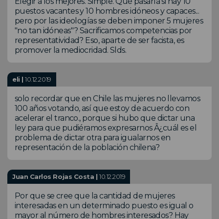
Elegir a los mejores. Simple. Qué pasaría si hay 10
puestos vacantes y 10 hombres idóneos y capaces...
pero por las ideologías se deben imponer 5 mujeres
"no tan idóneas"? Sacrificamos competencias por
representatividad? Eso, aparte de ser facista, es
promover la mediocridad. Slds.
eli |
10.12.2019
solo recordar que en Chile las mujeres no llevamos
100 años votando, así que estoy de acuerdo con
acelerar el tranco., porque si hubo que dictar una
ley para que pudiéramos expresarnos Â¿cuál es el
problema de dictar otra para igualarnos en
representación de la población chilena?
Juan Carlos Rojas Costa |
10.12.2019
Por que se cree que la cantidad de mujeres
interesadas en un determinado puesto es igual o
mayor al número de hombres interesados? Hay