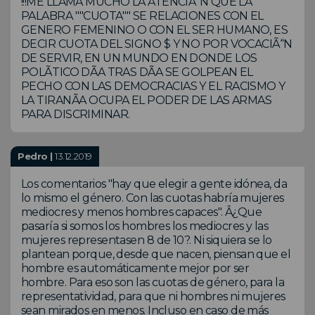
!!!ME LLAMA MUCHO LA ATENCIÃ“N QUE LA
PALABRA ""CUOTA"" SE RELACIONES CON EL
GENERO FEMENINO O CON EL SER HUMANO, ES
DECIR CUOTA DEL SIGNO $ Y NO POR VOCACIÃ“N
DE SERVIR, EN UN MUNDO EN DONDE LOS
POLÃTICO DÃA TRAS DÃA SE GOLPEAN EL
PECHO CON LAS DEMOCRACIAS Y EL RACISMO Y
LA TIRANÃA OCUPA EL PODER DE LAS ARMAS
PARA DISCRIMINAR.
Pedro |
13.12.2019
Los comentarios "hay que elegir a gente idónea, da
lo mismo el género. Con las cuotas habría mujeres
mediocres y menos hombres capaces". Â¿Que
pasaría si somos los hombres los mediocres y las
mujeres representasen 8 de 10?. Ni siquiera se lo
plantean porque, desde que nacen, piensan que el
hombre es automáticamente mejor por ser
hombre. Para eso son las cuotas de género, para la
representatividad, para que ni hombres ni mujeres
sean mirados en menos. Incluso en caso de más