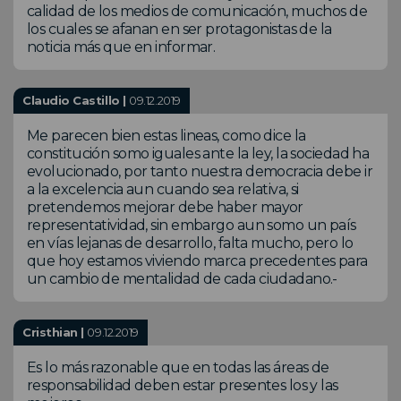
calidad de los medios de comunicación, muchos de
los cuales se afanan en ser protagonistas de la
noticia más que en informar.
Claudio Castillo |
09.12.2019
Me parecen bien estas lineas, como dice la
constitución somo iguales ante la ley, la sociedad ha
evolucionado, por tanto nuestra democracia debe ir
a la excelencia aun cuando sea relativa, si
pretendemos mejorar debe haber mayor
representatividad, sin embargo aun somo un país
en vías lejanas de desarrollo, falta mucho, pero lo
que hoy estamos viviendo marca precedentes para
un cambio de mentalidad de cada ciudadano.-
Cristhian |
09.12.2019
Es lo más razonable que en todas las áreas de
responsabilidad deben estar presentes los y las