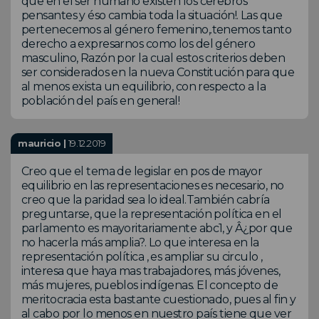
que en el ser humano existen los cerebros
pensantes y éso cambia toda la situación!. Las que
pertenecemos al género femenino,.tenemos tanto
derecho a expresarnos como los del género
masculino, Razón por la cual estos criterios deben
ser considerados en la nueva Constitución para que
al menos exista un equilibrio, con respecto a la
población del país en general!
mauricio |
19.12.2019
Creo que el tema de legislar en pos de mayor
equilibrio en las representaciones es necesario, no
creo que la paridad sea lo ideal.También cabría
preguntarse, que la representación política en el
parlamento es mayoritariamente abc1, y Â¿por que
no hacerla más amplia?. Lo que interesa en la
representación política , es ampliar su circulo ,
interesa que haya mas trabajadores, más jóvenes,
más mujeres, pueblos indígenas. El concepto de
meritocracia esta bastante cuestionado, pues al fin y
al cabo por lo menos en nuestro país tiene que ver