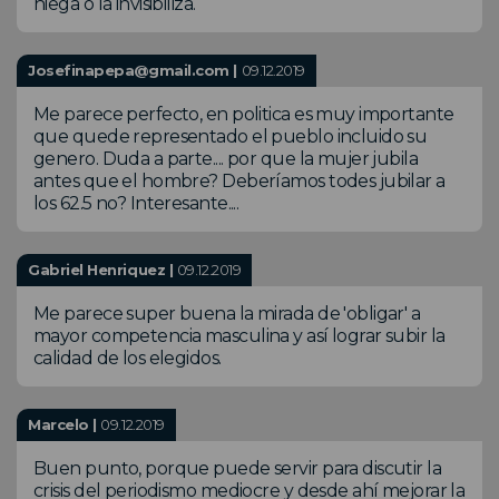
niega o la invisibiliza.
Josefinapepa@gmail.com |
09.12.2019
Me parece perfecto, en politica es muy importante
que quede representado el pueblo incluido su
genero. Duda a parte.... por que la mujer jubila
antes que el hombre? Deberíamos todes jubilar a
los 62.5 no? Interesante....
Gabriel Henriquez |
09.12.2019
Me parece super buena la mirada de 'obligar' a
mayor competencia masculina y así lograr subir la
calidad de los elegidos.
Marcelo |
09.12.2019
Buen punto, porque puede servir para discutir la
crisis del periodismo mediocre y desde ahí mejorar la