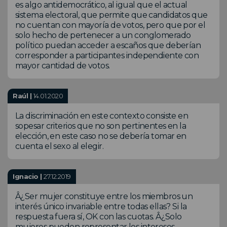
es algo antidemocrático, al igual que el actual
sistema electoral, que permite que candidatos que
no cuentan con mayoría de votos, pero que por el
solo hecho de pertenecer a un conglomerado
político puedan acceder a escaños que deberían
corresponder a participantes independiente con
mayor cantidad de votos.
Raúl |
14.01.2020
La discriminación en este contexto consiste en
sopesar criterios que no son pertinentes en la
elección, en este caso no se debería tomar en
cuenta el sexo al elegir.
Ignacio |
27.12.2019
Â¿Ser mujer constituye entre los miembros un
interés único invariable entre todas ellas? Si la
respuesta fuera sí, OK con las cuotas. Â¿Solo
mujeres pueden representar los intereses