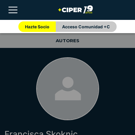
Hazte Socio
Acceso Comunidad +C
AUTORES
Francisca Skoknic