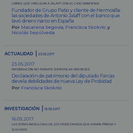
LIBRAS, QUE VINCULAN A JALAFF CON EL CASO BANDENIA
Fundador de Grupo Patio y cliente de Hermosilla:
las sociedades de Antonio Jalaff con el banco que
lavó dinero narco en España
Por
Macarena Segovia
,
Francisca Skoknic
y
Nicolás Sepúlveda
ACTUALIDAD
23.05.2017
23.05.2017
INFORMACIÓN NO PERMITE IDENTIFICAR INTERESES
Declaración de patrimonio del diputado Farcas
devela debilidades de nueva Ley de Probidad
Por
Francisca Skoknic
INVESTIGACIÓN
16.05.2017
16.05.2017
LAS ZONAS NEBULOSAS DE LOS FIDEICOMISOS QUE HARÁN PIÑERA Y
SUS HIJOS