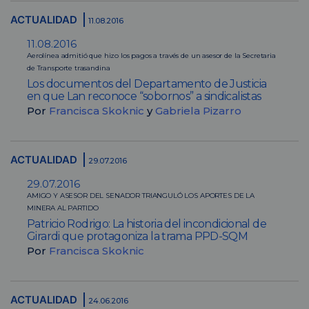
ACTUALIDAD
11.08.2016
11.08.2016
Aerolínea admitió que hizo los pagos a través de un asesor de la Secretaria
de Transporte trasandina
Los documentos del Departamento de Justicia
en que Lan reconoce “sobornos” a sindicalistas
Por
Francisca Skoknic
y
Gabriela Pizarro
ACTUALIDAD
29.07.2016
29.07.2016
AMIGO Y ASESOR DEL SENADOR TRIANGULÓ LOS APORTES DE LA
MINERA AL PARTIDO
Patricio Rodrigo: La historia del incondicional de
Girardi que protagoniza la trama PPD-SQM
Por
Francisca Skoknic
ACTUALIDAD
24.06.2016