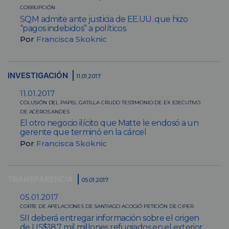
CORRUPCIÓN
SQM admite ante justicia de EE.UU. que hizo
“pagos indebidos” a políticos
Por
Francisca Skoknic
INVESTIGACIÓN
11.01.2017
11.01.2017
COLUSIÓN DEL PAPEL GATILLA CRUDO TESTIMONIO DE EX EJECUTIVO
DE ACEROS ANDES
El otro negocio ilícito que Matte le endosó a un
gerente que terminó en la cárcel
Por
Francisca Skoknic
TRANSPARENCIA
05.01.2017
05.01.2017
CORTE DE APELACIONES DE SANTIAGO ACOGIÓ PETICIÓN DE CIPER
SII deberá entregar información sobre el origen
de US$18,7 mil millones refugiados en el exterior