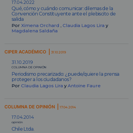
17.04.2022
Qué, cómo y cuándo comunicar: dilemas de la
Convención Constituyente ante el plebiscito de
salida
Por
Ximena Orchard
,
Claudia Lagos Lira
y
Magdalena Saldaña
CIPER ACADÉMICO
31.10.2019
31.10.2019
COLUMNA DE OPINIÓN
Periodismo precarizado: ¿puede/quiere la prensa
proteger a los ciudadanos?
Por
Claudia Lagos Lira
y
Antoine Faure
COLUMNA DE OPINIÓN
17.04.2014
17.04.2014
opinión
Chile Ltda.