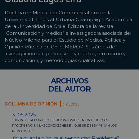
Doctora en Media and Communications en la
University of Illinois at Urbana-Champaign. Académica
de la Universidad de Chile. Editora de la revista
“Comunicación y Medios” e investigadora asociada del
Núcleo Milenio para el Estudio de Medios, Política y
Opinión Pública en Chile, MEPOP. Sus áreas de
investigación son periodismo y medios, feminismo y
comunicación, y metodologías cualitativas.
ARCHIVOS
DEL AUTOR
COLUMNA DE OPINIÓN
31.05.2025
31.05.2025
“DISTINTOS REPORTES Y ESTUDIOS ADVIERTEN UN DETERIORO
PROGRESIVO EN LAS CONDICIONES EN QUE SE DESEMPEÑAN LOS
PERIODISTAS”
¿Y la cuenta pública al periodismo, Presidente?