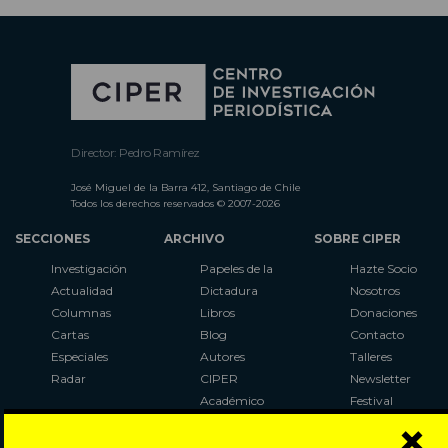
Director: Pedro Ramírez
José Miguel de la Barra 412, Santiago de Chile
Todos los derechos reservados © 2007-2026
SECCIONES
ARCHIVO
SOBRE CIPER
Investigación
Papeles de la
Hazte Socio
Actualidad
Dictadura
Nosotros
Columnas
Libros
Donaciones
Cartas
Blog
Contacto
Especiales
Autores
Talleres
Radar
CIPER
Newsletter
Académico
Festival
×
LaBot
Constituyente