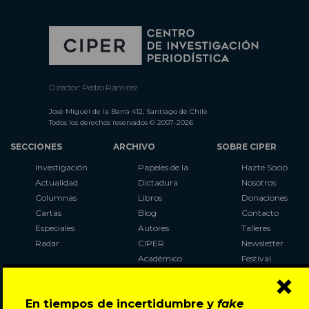
Director: Pedro Ramírez
José Miguel de la Barra 412, Santiago de Chile
Todos los derechos reservados © 2007-2026
SECCIONES
ARCHIVO
SOBRE CIPER
Investigación
Papeles de la
Hazte Socio
Actualidad
Dictadura
Nosotros
Columnas
Libros
Donaciones
Cartas
Blog
Contacto
Especiales
Autores
Talleres
Radar
CIPER
Newsletter
Académico
Festival
×
LaBot
Constituyente
En tiempos de incertidumbre y
fake
Al Plebiscito