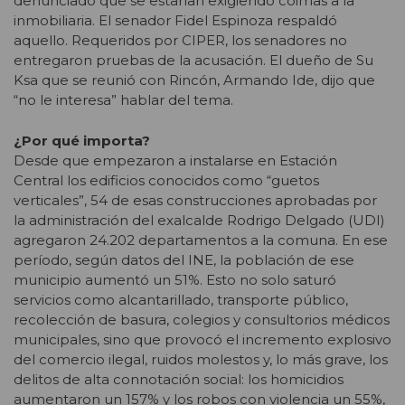
denunciado que se estarían exigiendo coimas a la
inmobiliaria. El senador Fidel Espinoza respaldó
aquello. Requeridos por CIPER, los senadores no
entregaron pruebas de la acusación. El dueño de Su
Ksa que se reunió con Rincón, Armando Ide, dijo que
“no le interesa” hablar del tema.
¿Por qué importa?
Desde que empezaron a instalarse en Estación
Central los edificios conocidos como “guetos
verticales”, 54 de esas construcciones aprobadas por
la administración del exalcalde Rodrigo Delgado (UDI)
agregaron 24.202 departamentos a la comuna. En ese
período, según datos del INE, la población de ese
municipio aumentó un 51%. Esto no solo saturó
servicios como alcantarillado, transporte público,
recolección de basura, colegios y consultorios médicos
municipales, sino que provocó el incremento explosivo
del comercio ilegal, ruidos molestos y, lo más grave, los
delitos de alta connotación social: los homicidios
aumentaron un 157% y los robos con violencia un 55%,