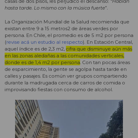
casas de dos pisos, les perjudicó el descanso:
“Hablan
hasta tarde. Lo mismo con la música fuerte
”.
La Organización Mundial de la Salud recomienda que
existan entre 9 a 15 metros
2
de áreas verdes por
persona. En Chile, el promedio es de 5 m
2
por persona
(
revise acá un estudio al respecto
). En Estación Central,
aquel índice es de 2,3 m
2
,
cifra que disminuye aún más
en las zonas aledañas a las comunidades verticales,
donde es de 1,4 m
2
por persona
. Con tan pocas áreas
de esparcimiento, la gente se agolpa hasta tarde en
calles y pasajes. Es común ver grupos compartiendo
durante la madrugada cerca de carros de comida o
improvisando fiestas con consumo de alcohol.