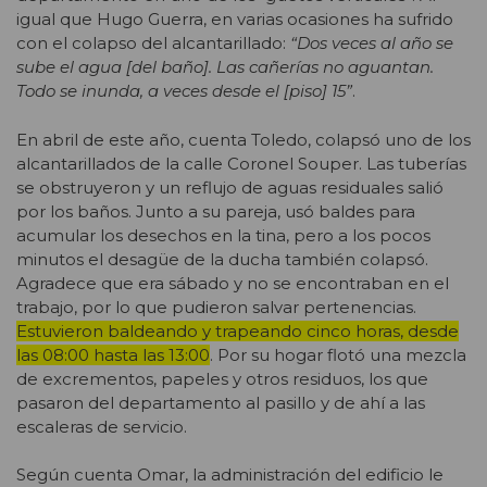
igual que Hugo Guerra, en varias ocasiones ha sufrido
con el colapso del alcantarillado:
“Dos veces al año se
sube el agua [del baño]. Las cañerías no aguantan.
Todo se inunda, a veces desde el [piso] 15”
.
En abril de este año, cuenta Toledo, colapsó uno de los
alcantarillados de la calle Coronel Souper. Las tuberías
se obstruyeron y un reflujo de aguas residuales salió
por los baños. Junto a su pareja, usó baldes para
acumular los desechos en la tina, pero a los pocos
minutos el desagüe de la ducha también colapsó.
Agradece que era sábado y no se encontraban en el
trabajo, por lo que pudieron salvar pertenencias.
Estuvieron baldeando y trapeando cinco horas, desde
las 08:00 hasta las 13:00
. Por su hogar flotó una mezcla
de excrementos, papeles y otros residuos, los que
pasaron del departamento al pasillo y de ahí a las
escaleras de servicio.
Según cuenta Omar, la administración del edificio le