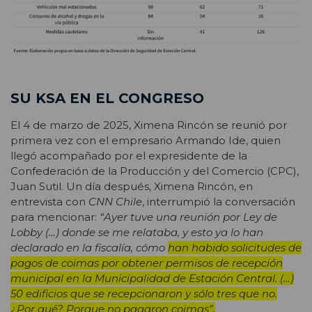
SU KSA EN EL CONGRESO
El 4 de marzo de 2025, Ximena Rincón se reunió por
primera vez con el empresario Armando Ide, quien
llegó acompañado por el expresidente de la
Confederación de la Producción y del Comercio (CPC),
Juan Sutil. Un día después, Ximena Rincón, en
entrevista con
CNN Chile
, interrumpió la conversación
para mencionar:
“Ayer tuve una reunión por Ley de
Lobby (…) donde se me relataba, y esto ya lo han
declarado en la fiscalía, cómo
han habido solicitudes de
pagos de coimas por obtener permisos de recepción
municipal en la Municipalidad de Estación Central. (…)
50 edificios que se recepcionaron y sólo tres que no.
¿Por qué? Porque no pagaron coimas”.