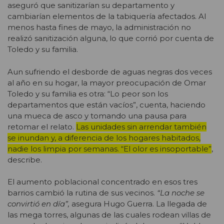
aseguró que sanitizarían su departamento y
cambiarían elementos de la tabiquería afectados. Al
menos hasta fines de mayo, la administración no
realizó sanitización alguna, lo que corrió por cuenta de
Toledo y su familia.
Aun sufriendo el desborde de aguas negras dos veces
al año en su hogar, la mayor preocupación de Omar
Toledo y su familia es otra: “Lo peor son los
departamentos que están vacíos”, cuenta, haciendo
una mueca de asco y tomando una pausa para
retomar el relato.
Las unidades sin arrendar también
se inundan y, a diferencia de los hogares habitados,
nadie los limpia por semanas. “El olor es insoportable”
,
describe.
El aumento poblacional concentrado en esos tres
barrios cambió la rutina de sus vecinos.
“La noche se
convirtió en día”,
asegura Hugo Guerra. La llegada de
las mega torres, algunas de las cuales rodean villas de