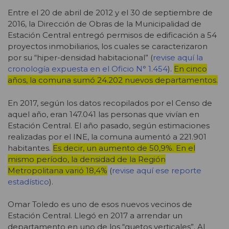
Entre el 20 de abril de 2012 y el 30 de septiembre de
2016, la Dirección de Obras de la Municipalidad de
Estación Central entregó permisos de edificación a 54
proyectos inmobiliarios, los cuales se caracterizaron
por su “hiper-densidad habitacional” (
revise aquí la
cronología expuesta en el Oficio N° 1.454
).
En cinco
años, la comuna sumó 24.202 nuevos departamentos.
En 2017, según los datos recopilados por el Censo de
aquel año, eran 147.041 las personas que vivían en
Estación Central. El año pasado, según estimaciones
realizadas por el INE, la comuna aumentó a 221.901
habitantes.
Es decir, un aumento de 50,9%. En el
mismo período, la densidad de la Región
Metropolitana varió 18,4%
(
revise aquí ese reporte
estadístico
).
Omar Toledo es uno de esos nuevos vecinos de
Estación Central. Llegó en 2017 a arrendar un
departamento en uno de los “guetos verticales”. Al