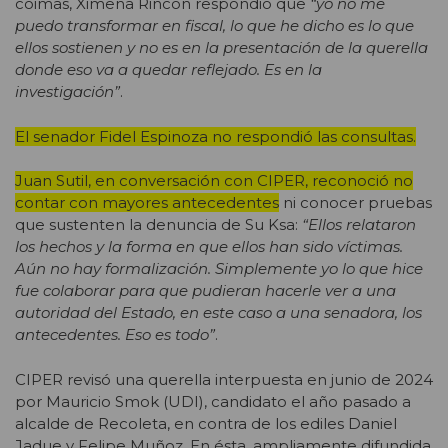
coimas, Ximena Rincón respondió que
“yo no me
puedo transformar en fiscal, lo que he dicho es lo que
ellos sostienen y no es en la presentación de la querella
donde eso va a quedar reflejado. Es en la
investigación”
.
El senador Fidel Espinoza no respondió las consultas.
Juan Sutil, en conversación con CIPER, reconoció no
contar con mayores antecedentes
ni conocer pruebas
que sustenten la denuncia de Su Ksa:
“Ellos relataron
los hechos y la forma en que ellos han sido víctimas.
Aún no hay formalización. Simplemente yo lo que hice
fue colaborar para que pudieran hacerle ver a una
autoridad del Estado, en este caso a una senadora, los
antecedentes. Eso es todo”
.
CIPER revisó una querella interpuesta en junio de 2024
por Mauricio Smok (UDI), candidato el año pasado a
alcalde de Recoleta, en contra de los ediles Daniel
Jadue y Felipe Muñoz. En ésta, ampliamente difundida