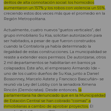
delitos de alta connotación social: los homicidios
aumentaron un 157% y los robos con violencia un 55%
,
creciendo estos dos veces más que el promedio en la
Región Metropolitana.
Actualmente, cuatro nuevos “guetos verticales”, del
grupo inmobiliario Su Ksa, solicitan autorización para
ser habitados, a pesar de que fueron construidos
cuando la Contraloría ya había determinado la
ilegalidad de estas construcciones. La municipalidad se
resiste a extender esos permisos. De autorizarse, otros
2 mil departamentos se habilitarían en barrios ya
colapsados. Este año, el empresario Armando Ide –
uno de los cuatro dueños de Su Ksa, junto a Daniel
Bossonney, Marcelo Astete y Francisco Bascuñán– se
reunió vía Ley del Lobby con la senadora Ximena
Rincón (Demócratas). Desde entonces,
la
parlamentaria ha denunciado que en la Municipalidad
de Estación Central se han cobrado “coimas” a
inmobiliarias a cambio de aprobar proyectos.
El