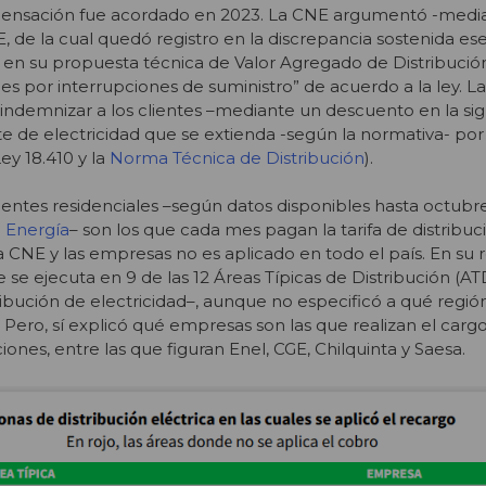
nsación fue acordado en 2023. La CNE argumentó -medi
, de la cual quedó registro en la discrepancia sostenida es
en su propuesta técnica de Valor Agregado de Distribución
por interrupciones de suministro” de acuerdo a la ley. La 
 indemnizar a los clientes –mediante un descuento en la si
rte de electricidad que se extienda
-según la normativ
a- por
Ley 18.410 y la
Norma Técnica de Distribución
).
clientes residenciales –según datos disponibles hasta octub
 Energía
– son los que cada mes pagan la tarifa de distribuci
a CNE y las empresas no es aplicado en todo el país. En su r
se ejecuta en 9 de las 12 Áreas Típicas de Distribución (ATD
ribución de electricidad–, aunque no especificó a qué regió
Pero, sí explicó qué empresas son las que realizan el cargo
ones, entre las que figuran Enel, CGE, Chilquinta y Saesa.