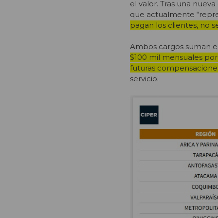
el valor. Tras una nuev
que actualmente “repre
pagan los clientes, no s
Ambos cargos suman el 
$100 mil mensuales por 
futuras compensacione
servicio.