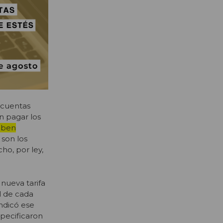
s cuentas
n pagar los
deben
 son los
ho, por ley,
nueva tarifa
l de cada
indicó ese
specificaron