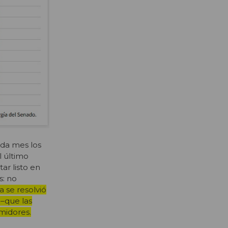
ada mes los
l último
ar listo en
s: no
a se resolvió
 –que las
midores.