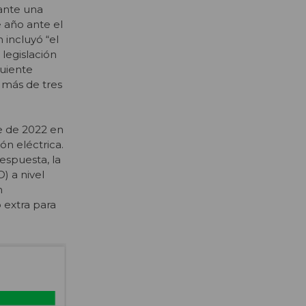
ante una
e año ante el
 incluyó “el
legislación
guiente
 más de tres
re de 2022 en
ón eléctrica.
espuesta, la
) a nivel
n
 extra para