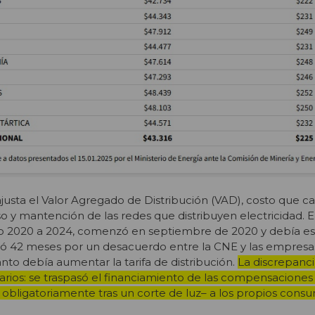
justa el Valor Agregado de Distribución (VAD), costo que c
o y mantención de las redes que distribuyen electricidad. E
o 2020 a 2024, comenzó en septiembre de 2020 y debía est
rasó 42 meses por un desacuerdo entre la CNE y las empresa
to debía aumentar la tarifa de distribución.
La discrepanci
uarios: se traspasó el financiamiento de las compensaciones
bligatoriamente tras un corte de luz– a los propios consu