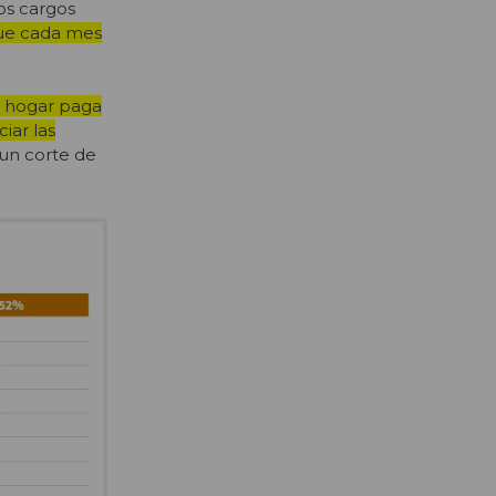
os cargos
ue cada mes
n hogar paga
iar las
 un corte de