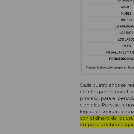
Cada cuatro años se rea
clientes pagan por el us
proceso, para el períod
cien días. Pero, se ret
lograban concordar cuán
con el dinero de los us
empresas deben pagar o