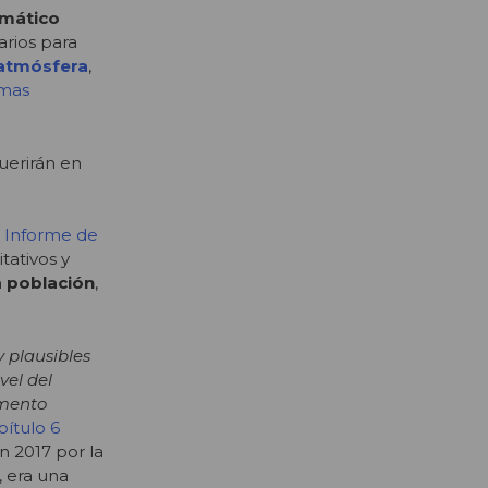
imático
arios para
 atmósfera
,
imas
uerirán en
 Informe de
tativos y
n
población
,
 plausibles
vel del
umento
pítulo 6
en 2017 por la
, era una