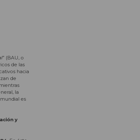
al
” (BAU, o
icos de las
cativos hacia
anzan de
mientras
eral, la
 mundial es
ación y