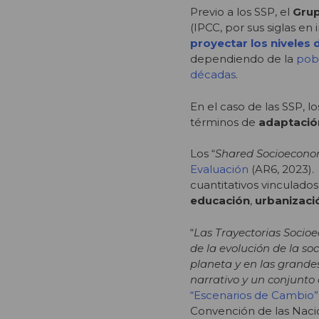
Previo a los SSP, el
Grup
(IPCC, por sus siglas en
proyectar los niveles
dependiendo de la
pobl
décadas
.
En el caso de las SSP, l
términos de
adaptación
Los “
Shared Socioecono
Evaluación
(AR6, 2023).
cuantitativos vinculado
educación
,
urbanizaci
“
Las Trayectorias Socio
de la evolución de la soc
planeta y en las grand
narrativo y un conjunto
“Escenarios de Cambio”
Convención de las Nacio