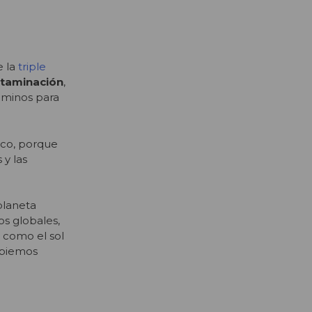
e la
triple
taminación
,
aminos para
ico, porque
 y las
planeta
s globales,
 como el sol
mbiemos