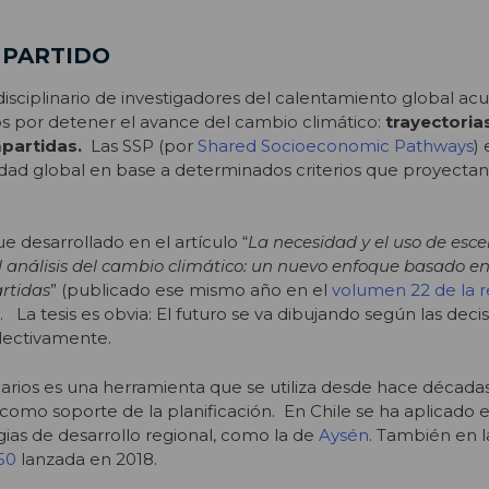
MPARTIDO
isciplinario de investigadores del calentamiento global a
s por detener el avance del cambio climático:
trayectoria
partidas.
Las SSP (por
Shared Socioeconomic Pathways
)
ad global en base a determinados criterios que proyectan
ue desarrollado en el artículo “
La necesidad y el uso de esce
 análisis del cambio climático: un nuevo enfoque basado en
rtidas
” (publicado ese mismo año en el
volumen 22 de la r
). La tesis es obvia: El futuro se va dibujando según las dec
ectivamente.
rios es una herramienta que se utiliza desde hace décadas
es como soporte de la planificación. En Chile se ha aplicado
gias de desarrollo regional, como la de
Aysén
. También en 
50
lanzada en 2018.