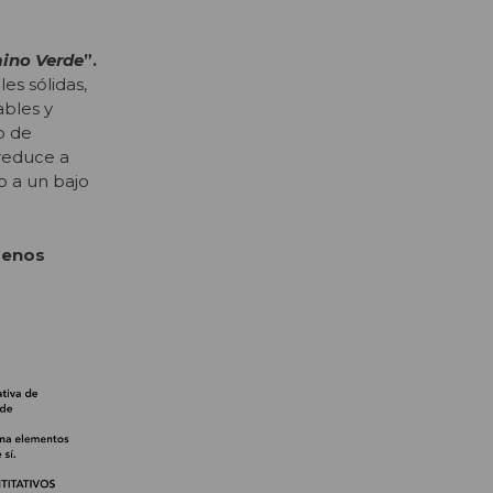
ino Verde
”.
es sólidas,
ables y
o de
 reduce a
o a un bajo
enos