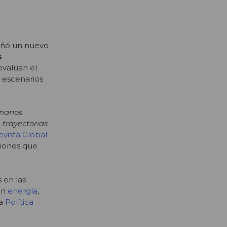
cuñó un nuevo
s
 evalúan el
 escenarios
narios
 trayectorias
evista Global
isiones que
 en las
 en
energía
,
la
Política