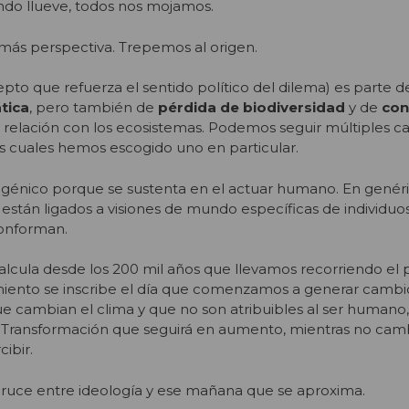
uando llueve, todos nos mojamos.
ás perspectiva. Trepemos al origen.
cepto que refuerza el sentido político del dilema) es parte d
tica
, pero también de
pérdida de biodiversidad
y de
con
a relación con los ecosistemas. Podemos seguir múltiples c
los cuales hemos escogido uno en particular.
génico porque se sustenta en el actuar humano. En genér
stán ligados a visiones de mundo específicas de individuos
onforman.
alcula desde los 200 mil años que llevamos recorriendo el 
iento se inscribe el día que comenzamos a generar cambio
e cambian el clima y que no son atribuibles al ser humano,
as. Transformación que seguirá en aumento, mientras no ca
ibir.
cruce entre ideología y ese mañana que se aproxima.