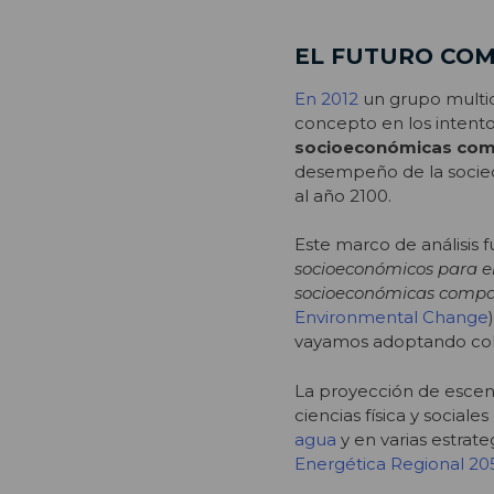
EL FUTURO CO
En 2012
un grupo multid
concepto en los intento
socioeconómicas com
desempeño de la socied
al año 2100.
Este marco de análisis f
socioeconómicos para el
socioeconómicas compa
Environmental Change
vayamos adoptando col
La proyección de escena
ciencias física y social
agua
y en varias estrate
Energética Regional 20