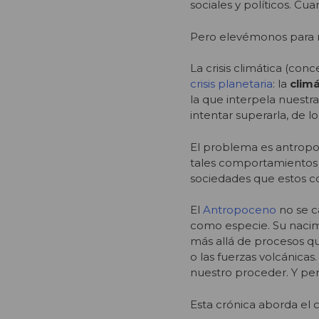
sociales y políticos. C
Pero elevémonos para m
La crisis climática (con
crisis planetaria
: la
climá
la que interpela nuestr
intentar superarla, de 
El problema es antropo
tales comportamientos e
sociedades que estos c
El
Antropoceno
no se c
como especie. Su nacim
más allá de procesos qu
o las fuerzas volcánic
nuestro proceder. Y perc
Esta crónica aborda el 