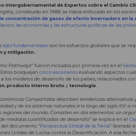
o Intergubernamental de Expertos sobre el Cambio Cl
 inglés), constituido en 1988, se había enfocado en los escen
 de concentración de gases de efecto invernadero en la
ación, las economías y las estructuras políticas de las próx
os
ejes fundamentales
son los esfuerzos globales que se req
 y mitigación.
mic Pathways
” fueron incluidos por primera vez en el
Sexto
 Estos bosquejan
cinco escenarios
evaluando aspectos cuali
s a los modelos de desarrollo de los países, relacionados co
ón
,
producto interno bruto
y
tecnología
.
económicas Compartidas describen tendencias alternativas y
iedad y de los sistemas naturales a lo largo del siglo XXI a ni
es regiones del mundo. Consisten en dos elementos: un arg
 de medidas cuantificadas de desarrollo
” se explica en el
Ca
del documento “
Perspectiva Global de la Tierra
” liberado 
nes Unidas de Lucha contra la Desertificación. A esa fecha