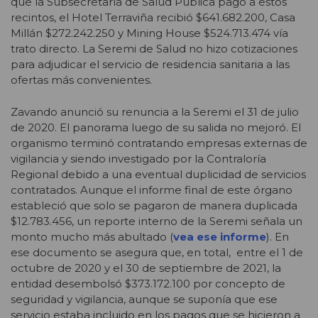
que la Subsecretaría de Salud Pública pagó a estos
recintos, el Hotel Terraviña recibió $641.682.200, Casa
Millán $272.242.250 y Mining House $524.713.474 vía
trato directo. La Seremi de Salud no hizo cotizaciones
para adjudicar el servicio de residencia sanitaria a las
ofertas más convenientes.
Zavando anunció su renuncia a la Seremi el 31 de julio
de 2020. El panorama luego de su salida no mejoró. El
organismo terminó contratando empresas externas de
vigilancia y siendo investigado por la Contraloría
Regional debido a una eventual duplicidad de servicios
contratados. Aunque el informe final de este órgano
estableció que solo se pagaron de manera duplicada
$12.783.456, un reporte interno de la Seremi señala un
monto mucho más abultado (
vea ese informe
). En
ese documento se asegura que, en total, entre el 1 de
octubre de 2020 y el 30 de septiembre de 2021, la
entidad desembolsó $373.172.100 por concepto de
seguridad y vigilancia, aunque se suponía que ese
servicio estaba incluido en los pagos que se hicieron a