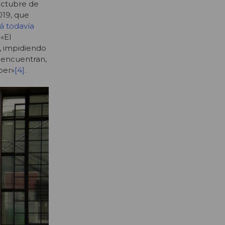
octubre de
019, que
á todavía
«El
, impidiendo
e encuentran,
mper»
[4]
.