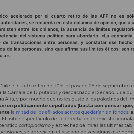
ico acelerado por el cuarto retiro de las AFP no es sól
 autoridades, se recuerda en esta columna de opinión, que alu
sisten entre los chilenos, la ausencia de límites regulatori
petencia del sistema político para abordarlo. «La economía 
o de transacciones entre personas, y constatar ese hech
ca de las personas, sino que afirma sus límites éticos: son 
cia».
hile el cuarto retiro del 10%: el pasado 28 de septiembre 
r la Cámara de Diputados y despachado al Senado. Cualqui
ra Alta, y por mucho que no les guste a los paladines del 
fueron políticamente sepultadas (basta con pensar que,
ente
la mitad de los afiliados activos quedarían sin fondos;
a
.
El risible espectáculo de la derecha economicista acorral
terístico
cortoplacismo
y estrechez de miras las últimas tabl
ensiones, se aprecia en el rasgado de vestiduras que hemo