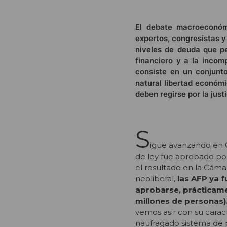
El debate macroeconóm
expertos, congresistas y
niveles de deuda que per
financiero y a la incom
consiste en un conjunt
natural libertad económi
deben regirse por la justi
S
igue avanzando en C
de ley fue aprobado po
el resultado en la Cáma
neoliberal,
las AFP ya 
aprobarse, prácticam
millones de personas)
vemos asir con su carac
naufragado sistema de p