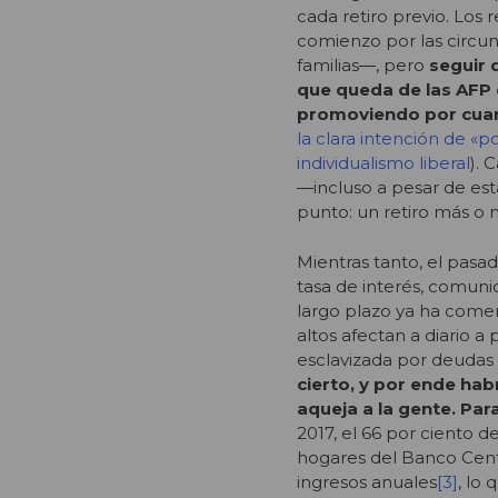
cada retiro previo. Los 
comienzo por las circun
familias―, pero
seguir 
que queda de las AFP 
promoviendo por cuart
la clara intención de «p
individualismo liberal
). 
―incluso a pesar de est
punto: un retiro más o n
Mientras tanto, el pasa
tasa de interés, comuni
largo plazo ya ha come
altos afectan a diario a
esclavizada por deudas 
cierto, y por ende hab
aqueja a la gente. Par
2017, el 66 por ciento 
hogares del Banco Cent
ingresos anuales
[3]
, lo