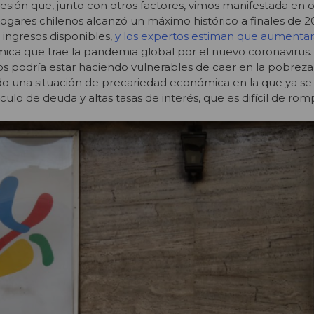
esión que, junto con otros factores, vimos manifestada en 
hogares chilenos alcanzó un máximo histórico a finales de 2
s ingresos disponibles,
y los expertos estiman que aumentar
mica que trae la pandemia global por el nuevo coronavirus. 
 podría estar haciendo vulnerables de caer en la pobreza
ando una situación de precariedad económica en la que ya s
rculo de deuda y altas tasas de interés, que es difícil de ro