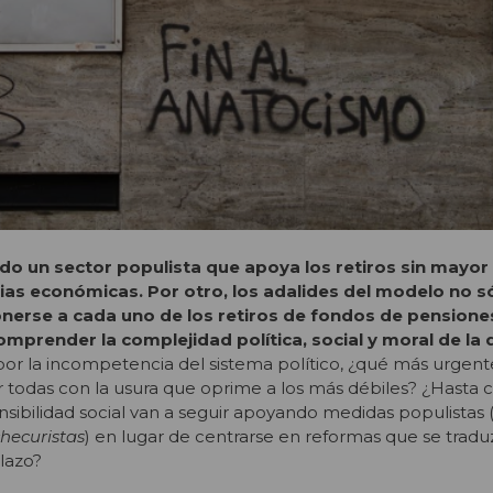
do un sector populista que apoya los retiros sin mayor 
as económicas. Por otro, los adalides del modelo no s
erse a cada uno de los retiros de fondos de pensiones
mprender la complejidad política, social y moral de la
por la incompetencia del sistema político, ¿qué más urgen
 todas con la usura que oprime a los más débiles? ¿Hasta 
nsibilidad social van a seguir apoyando medidas populistas (
hecuristas
) en lugar de centrarse en reformas que se trad
plazo?