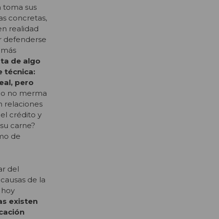
a toma sus
as concretas,
n realidad
r defenderse
n más
ata de algo
 técnica:
eal, pero
cho no merma
n relaciones
el crédito y
 su carne?
amo de
ar del
 causas de la
 hoy
as existen
ucación