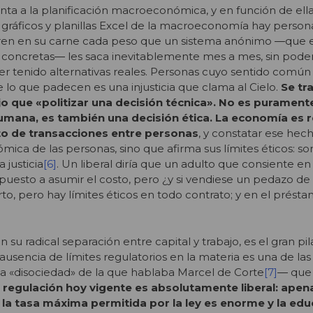
enta a la planificación macroeconómica, y en función de ell
os gráficos y planillas Excel de la macroeconomía hay person
ren en su carne cada peso que un sistema anónimo ―que e
concretas― les saca inevitablemente mes a mes, sin pode
er tenido alternativas reales. Personas cuyo sentido comú
e lo que padecen es una injusticia que clama al Cielo.
Se tr
 que «politizar una decisión técnica». No es puramente
mana, es también una decisión ética. La economía es r
to de transacciones entre personas
, y constatar ese he
ómica de las personas, sino que afirma sus límites éticos: so
 justicia
[6]
. Un liberal diría que un adulto que consiente en 
spuesto a asumir el costo, pero ¿y si vendiese un pedazo de
to, pero hay límites éticos en todo contrato; y en el prést
n su radical separación entre capital y trabajo, es el gran pil
usencia de límites regulatorios en la materia es una de las
la «disociedad» de la que hablaba Marcel de Corte
[7]
― que
 regulación hoy vigente es absolutamente liberal: apen
s, la tasa máxima permitida por la ley es enorme y la ed