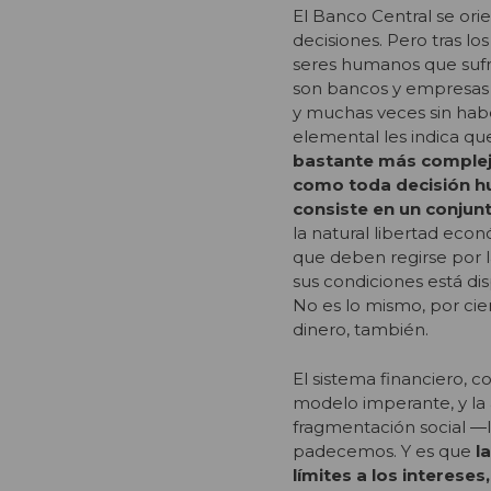
El Banco Central se ori
decisiones. Pero tras l
seres humanos que suf
son bancos y empresas 
y muchas veces sin hab
elemental les indica qu
bastante más complejo
como toda decisión hu
consiste en un conjun
la natural libertad econ
que deben regirse por la
sus condiciones está di
No es lo mismo, por cier
dinero, también.
El sistema financiero, co
modelo imperante, y la a
fragmentación social ―
padecemos. Y es que
la
límites a los interese