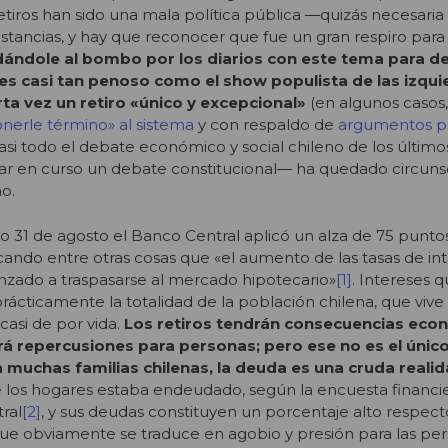
retiros han sido una mala política pública ―quizás necesaria
stancias, y hay que reconocer que fue un gran respiro par
dándole al bombo por los diarios con este tema para d
es casi tan penoso como el show populista de las izqui
a vez un retiro «único y excepcional»
(en algunos casos
onerle término» al sistema
y con respaldo de
argumentos pr
Casi todo el debate económico y social chileno de los últim
ar en curso un debate constitucional― ha quedado circunsc
o.
do 31 de agosto el Banco Central aplicó un alza de 75 punto
cando entre otras cosas que «el aumento de las tasas de in
nzado a traspasarse al mercado hipotecario»
[1]
. Intereses 
 prácticamente la totalidad de la población chilena, que vi
casi de por vida.
Los retiros tendrán consecuencias eco
rá repercusiones para personas; pero ese no es el únic
a muchas familias chilenas, la deuda es una cruda realid
de los hogares estaba endeudado, según la encuesta financi
ral
[2]
, y sus deudas constituyen un porcentaje alto respect
 que obviamente se traduce en agobio y presión para las pe