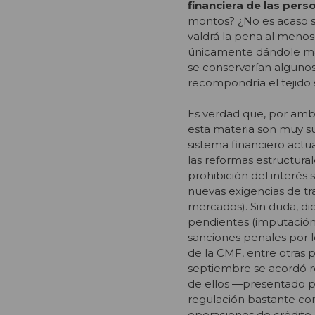
financiera de las per
montos? ¿No es acaso se
valdrá la pena al menos
únicamente dándole más 
se conservarían algunos
recompondría el tejido 
Es verdad que, por amb
esta materia son muy sup
sistema financiero actu
las reformas estructura
prohibición del interés 
nuevas exigencias de tr
mercados). Sin duda, d
pendientes (imputación 
sanciones penales por lo
de la CMF, entre otras 
septiembre se acordó re
de ellos ―presentado 
regulación bastante com
operaciones de crédito d