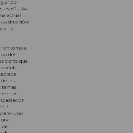
guir por
ecursos? ¿No
ema actual
ta situación:
a y no
r en torno a
cia del
es cierto que
reciente
stablece
 de los
s temas
avar las
iscalización
do 7
ciero. Uno
 una
y de
ón de