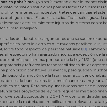
sonas es pobrísima.
¿No sería razonable por lo menos distin
nsato pensar en soluciones para las familias de escasos r
 prohibir el interés compuesto? Pretender cambiar el sist
protagonismo al Estado ―la salida fácil― sólo agravaría es
 elementos estructuralmente injustos del sistema capitalist
social resquebrajado.
os lados del debate, los argumentos que se suelen expone
erficiales, pero lo cierto es que muchos perciben la injusti
al, sobre todo respecto de personas naturales
[8]
. También 
les al respecto no han avanzado mucho, a excepción de la 
sobre interés por la mora, por parte de la Ley 21.314 (que e
ansparencia y refuerza las responsabilidades de los agentes
icha prohibición constituye un avance, pero quedan mucho
del pago, disminución de la tasa máxima convencional, agr
s abusos de bancos e instituciones financieras, mejorar la f
posibles mejoras). Pero hay algunas buenas noticias: el pasa
fundir tres proyectos de ley para regular el mercado finan
por diversos diputados de la DC y RN― comprende además
pleta de la materia, con modificaciones relevantes a la le
e dinero, al Código Civil y al Código Penal. Ojalá la Comisi