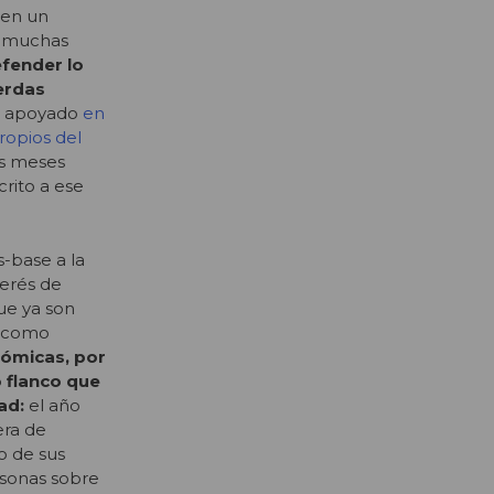
 en un
a muchas
efender lo
erdas
, apoyado
en
opios del
os meses
rito a ese
s-base a la
terés de
que ya son
ve como
nómicas, por
o flanco que
ad:
el año
era de
o de sus
rsonas sobre