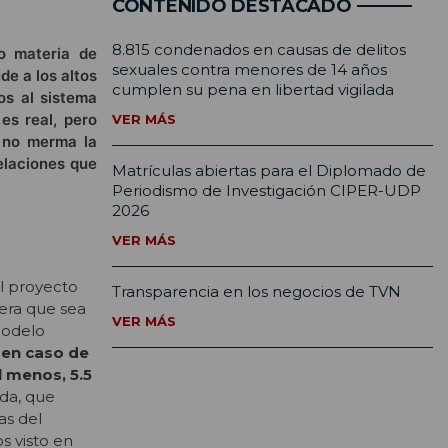
CONTENIDO DESTACADO
8.815 condenados en causas de delitos
o materia de
sexuales contra menores de 14 años
de a los altos
cumplen su pena en libertad vigilada
os al sistema
es real, pero
VER MÁS
o no merma la
relaciones que
Matrículas abiertas para el Diplomado de
Periodismo de Investigación CIPER-UDP
2026
VER MÁS
el proyecto
Transparencia en los negocios de TVN
era que sea
VER MÁS
modelo
 en caso de
l menos, 5.5
ada, que
as del
s visto en