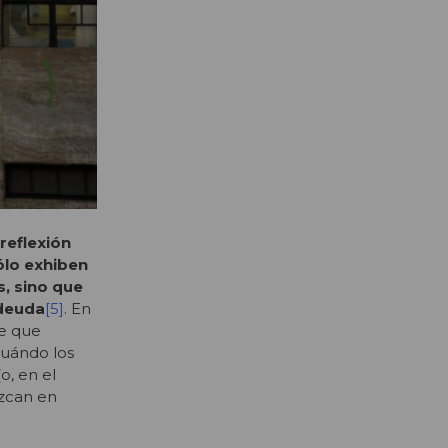
reflexión
ólo exhiben
, sino que
 deuda
[5]
. En
te que
cuándo los
o, en el
uzcan en