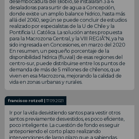
desembocadura del Biobío, se instalarán 3 a 4
desaladoras para surtir de agua a Concepción,
donde existe un amplio balance hidrico, hasta más
allá del 2060, según se puede concluir de estudios
realizado por especialistas de la U de Chile y la
Pontificia U. Católica. La solución antes propuesta
para la Macrozona Central, y la VIII REGIÃ“N, ya ha
sido ingresada en Concesiones, en marzo del 2020
En resumen, un pequeño porcentaje de la
disponibilidad hidrica (fluvial) de esas regiones del
centro-sur, puede distribuirse entre los puntos de
demanda de más de 5 millones de chilenos, que
viven en esa Macrozona, mejorando la calidad de
vida en zonas urbanas y rurales.
francisco rotzoll |
17.09.2021
Ir por la vida desvistiendo santos para vestir otros
santos previamente desvestidos, es poco eficiente,
poco inteligente. La cuestión de fondo es seguir
anteponiendo el corto plazo realizando
intervenciones de largo plazo que, a sabiendas,