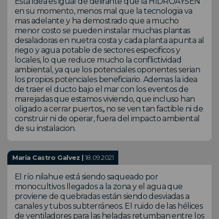
Esta idea es igual de delirante que la HIDROAYSEN
en su momento, menos mal que la tecnologia va
mas adelante y ha demostrado que a mucho
menor costo se pueden instalar muchas plantas
desaladoras en nuetra costa y cada planta apunta al
riego y agua potable de sectores especificos y
locales, lo que reduce mucho la conflictividad
ambiental, ya que los potenciales oponentes serian
los propios potenciales beneficiario. Ademas la idea
de traer el ducto bajo el mar con los eventos de
marejadas que estamos viviendo, que incluso han
oligado a cerrar puertos,, no se ven tan factible ni de
construir ni de operar, fuera del impacto ambiental
de su instalacion.
María Castro Galvez |
18.09.2021
El río nilahue está siendo saqueado por
monocultivos llegados a la zona y el agua que
proviene de quebradas están siendo desviadas a
canales y tubos subterráneos. El ruido de las hélices
de ventiladores para las heladas retumban entre los