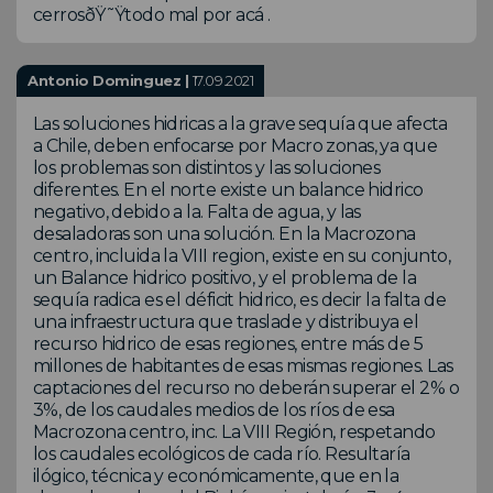
cerrosðŸ˜Ÿtodo mal por acá .
Antonio Dominguez |
17.09.2021
Las soluciones hidricas a la grave sequía que afecta
a Chile, deben enfocarse por Macro zonas, ya que
los problemas son distintos y las soluciones
diferentes. En el norte existe un balance hidrico
negativo, debido a la. Falta de agua, y las
desaladoras son una solución. En la Macrozona
centro, incluida la VIII region, existe en su conjunto,
un Balance hidrico positivo, y el problema de la
sequía radica es el déficit hidrico, es decir la falta de
una infraestructura que traslade y distribuya el
recurso hidrico de esas regiones, entre más de 5
millones de habitantes de esas mismas regiones. Las
captaciones del recurso no deberán superar el 2% o
3%, de los caudales medios de los ríos de esa
Macrozona centro, inc. La VIII Región, respetando
los caudales ecológicos de cada río. Resultaría
ilógico, técnica y económicamente, que en la