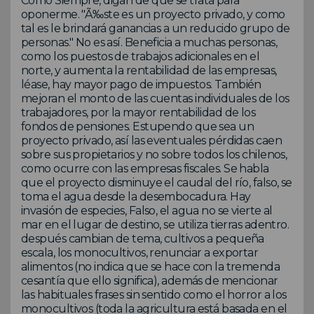
Como Siempre, digan de que se trata para
oponerme. "Ã‰ste es un proyecto privado, y como
tal es le brindará ganancias a un reducido grupo de
personas." No es así. Beneficia a muchas personas,
como los puestos de trabajos adicionales en el
norte, y aumenta la rentabilidad de las empresas,
léase, hay mayor pago de impuestos. También
mejoran el monto de las cuentas individuales de los
trabajadores, por la mayor rentabilidad de los
fondos de pensiones. Estupendo que sea un
proyecto privado, así las eventuales pérdidas caen
sobre sus propietarios y no sobre todos los chilenos,
como ocurre con las empresas fiscales. Se habla
que el proyecto disminuye el caudal del río, falso, se
toma el agua desde la desembocadura. Hay
invasión de especies, Falso, el agua no se vierte al
mar en el lugar de destino, se utiliza tierras adentro.
después cambian de tema, cultivos a pequeña
escala, los monocultivos, renunciar a exportar
alimentos (no indica que se hace con la tremenda
cesantía que ello significa), además de mencionar
las habituales frases sin sentido como el horror a los
monocultivos (toda la agricultura está basada en el