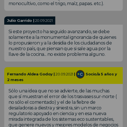
monocultivo, como el trigo, maíz, papas.. etc.).
Julio Garrido |
20.09.2021
Si este proyecto ha seguido avanzando, se debe
solamente a la monumental ignorancia de quienes
lo propusieron y a la desidia de los ciudadanos de
nuestro país, que piensan que si sale agua por la
llave de la cocina... no existe problema alguno.
Fernando Aldea Godoy |
20.09.2021
|
Socio/a 5 años y
2 meses
Sólo una idea que no se advierte, de las muchas
que sí muestran el error de los trasvases sur-norte (
no sólo el comentado) y el de la fiebre de
desaladoras a diestra y siniestra, sin un marco
regulatorio apoyado en ciencia y en esa nueva
mirada integrada de los sistemas eco sustentables,
que genere nuevos y mejores modelos de negocios