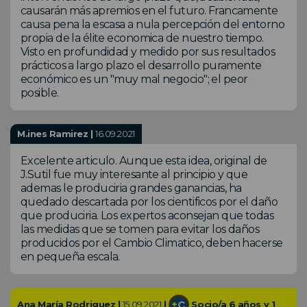
causarán más apremios en el futuro. Francamente
causa pena la escasa a nula percepción del entorno
propia de la élite economica de nuestro tiempo.
Visto en profundidad y medido por sus resultados
prácticos a largo plazo el desarrollo puramente
económico es un "muy mal negocio"; el peor
posible.
M.ines Ramirez |
16.09.2021
Excelente articulo. Aunque esta idea, original de
J.Sutil fue muy interesante al principio y que
ademas le produciria grandes ganancias, ha
quedado descartada por los cientificos por el daño
que produciria. Los expertos aconsejan que todas
las medidas que se tomen para evitar los daños
producidos por el Cambio Climatico, deben hacerse
en pequeña escala.
Ana María Rodriguez |
15.09.2021
|
Socio/a 6 años y 1