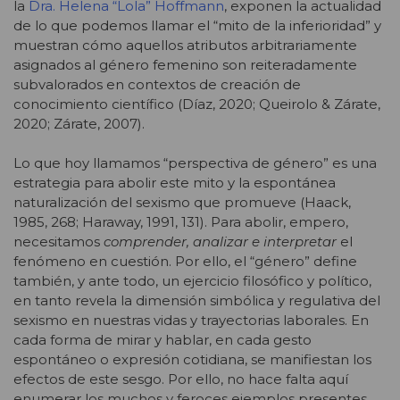
la
Dra. Helena “Lola” Hoffmann
, exponen la actualidad
de lo que podemos llamar el “mito de la inferioridad” y
muestran cómo aquellos atributos arbitrariamente
asignados al género femenino son reiteradamente
subvalorados en contextos de creación de
conocimiento científico (Díaz, 2020; Queirolo & Zárate,
2020; Zárate, 2007).
Lo que hoy llamamos “perspectiva de género” es una
estrategia para abolir este mito y la espontánea
naturalización del sexismo que promueve (Haack,
1985, 268; Haraway, 1991, 131). Para abolir, empero,
necesitamos
comprender, analizar e interpretar
el
fenómeno en cuestión. Por ello, el “género” define
también, y ante todo, un ejercicio filosófico y político,
en tanto revela la dimensión simbólica y regulativa del
sexismo en nuestras vidas y trayectorias laborales. En
cada forma de mirar y hablar, en cada gesto
espontáneo o expresión cotidiana, se manifiestan los
efectos de este sesgo. Por ello, no hace falta aquí
enumerar los muchos y feroces ejemplos presentes