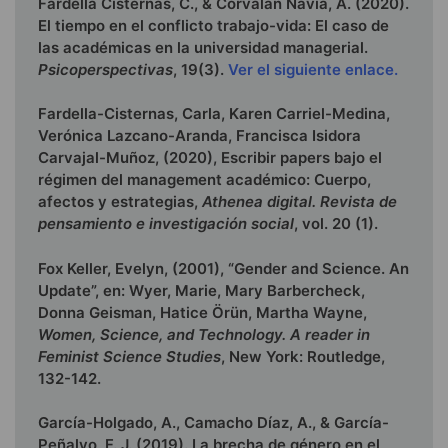
Fardella Cisternas, C., & Corvalán Navia, A. (2020).
El tiempo en el conflicto trabajo-vida: El caso de
las académicas en la universidad managerial.
Psicoperspectivas
, 19(3).
Ver el siguiente enlace.
Fardella-Cisternas, Carla, Karen Carriel-Medina,
Verónica Lazcano-Aranda, Francisca Isidora
Carvajal-Muñoz, (2020), Escribir papers bajo el
régimen del management académico: Cuerpo,
afectos y estrategias,
Athenea digital. Revista de
pensamiento e investigación social
, vol. 20 (1).
Fox Keller, Evelyn, (2001), “Gender and Science. An
Update”, en: Wyer, Marie, Mary Barbercheck,
Donna Geisman, Hatice Örün, Martha Wayne,
Women, Science, and Technology. A reader in
Feminist Science Studies
, New York: Routledge,
132-142.
García-Holgado, A., Camacho Díaz, A., & García-
Peñalvo, F. J. (2019). La brecha de género en el