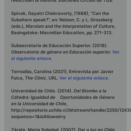
reescriben la historia.
Ediciones Círculo de Tiza.
Spivak, Gayatri Chakravorty, (1988), “Can the
Subaltern speak?”, en: Nelson, C. y L. Grossberg
(eds.),
Marxism and the Interpretation of Culture
,
Basingstoke: Macmillan Education, pp. 271-313.
Subsecretaría de Educación Superior. (2018).
Observatorio de género en Educación superior.
Ver
el siguiente enlace.
Torrealba, Carolina (2021), Entrevista por Javier
Fuica,
The Clinic
, URL.
Ver el siguiente enlace.
Universidad de Chile. (2014).
Del Biombo a la
Cátedra: Igualdad de
Oportunidades de Género
en la Universidad de Chile
,
http://repositorio.uchile.cl/bitstream/handle/2250/124
sequence=1&isAllowed=y
Zárate, María Soledad, (2007),
Dar a luz en Chile,