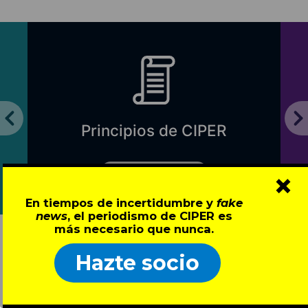
Principios de CIPER
Lo que nos mueve
×
En tiempos de incertidumbre y
fake
news
, el periodismo de CIPER es
más necesario que nunca.
Hazte socio