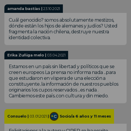
amanda bastías |
23.10.2021
Cuál genocidio? somos absolutamente mestizos,
dónde están los hijos de alemanes y judíos? Usted
fragmenta la nación chilena, destruye nuestra
identidad colectiva.
Erika Zuñiga melo |
03.04.2021
Estamos en un país sin libertad y políticos que se
creen europeos La prensa no informa nada ...para
que estudiaron en víspera de una elección a
constituyente..la información de nuestros pueblos
originarios los cupos reservados ...es nada .
Cambiemos este país..con cultura y din miedo.
Consuelo |
03.01.2021
|
Socio/a 6 años y 11 meses
Felicitaciones a la autora y CIPER, se ha escrito