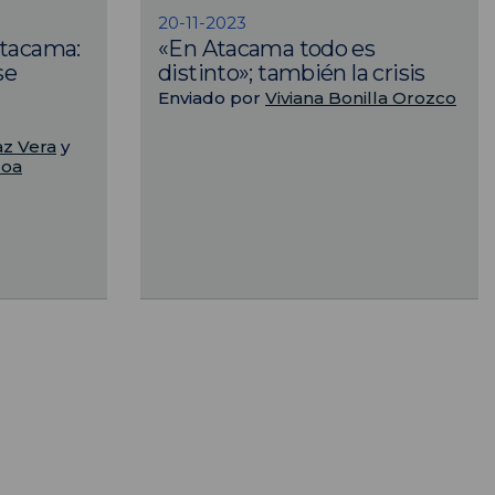
20-11-2023
Atacama:
«En Atacama todo es
se
distinto»; también la crisis
Enviado por
Viviana Bonilla Orozco
az Vera
y
roa