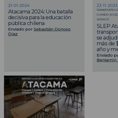
21-01-2024
23-11-2023
TRANSPORTES G
Atacama 2024: Una batalla
CUANDO ACCEDIÓ
decisiva para la educación
SERVICIO
pública chilena
SLEP At
Enviado por
Sebastián Donoso
transpor
Díaz
se adjud
más de $
año y m
Enviado p
Benjamín 