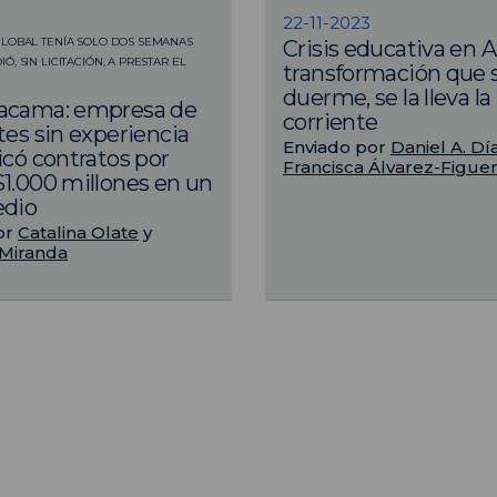
22-11-2023
LOBAL TENÍA SOLO DOS SEMANAS
Crisis educativa en 
, SIN LICITACIÓN, A PRESTAR EL
transformación que 
duerme, se la lleva la
acama: empresa de
corriente
tes sin experiencia
Enviado por
Daniel A. Dí
icó contratos por
Francisca Álvarez-Figue
1.000 millones en un
edio
or
Catalina Olate
y
Miranda