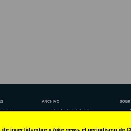
ES
ARCHIVO
SOBR
stigación
Papeles de la Dictadura
alidad
Libros
umnas
Blog
 de incertidumbre y
fake news
, el periodismo de 
as
Autores