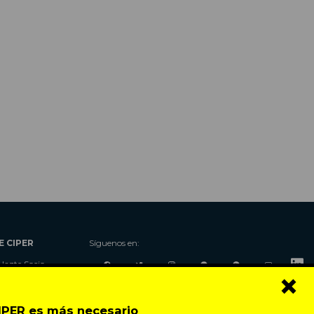
E CIPER
Síguenos en:
Hazte Socio
×
Nosotros
Donaciones
CIPER es más necesario
Contacto