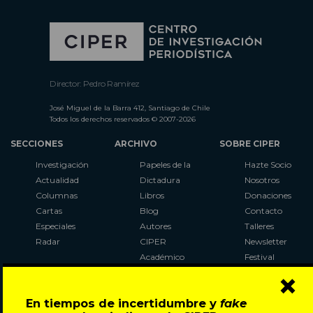
Director: Pedro Ramírez
José Miguel de la Barra 412, Santiago de Chile
Todos los derechos reservados © 2007-2026
SECCIONES
ARCHIVO
SOBRE CIPER
Investigación
Papeles de la
Hazte Socio
Actualidad
Dictadura
Nosotros
Columnas
Libros
Donaciones
Cartas
Blog
Contacto
Especiales
Autores
Talleres
Radar
CIPER
Newsletter
Académico
Festival
×
LaBot
Constituyente
En tiempos de incertidumbre y
fake
Al Plebiscito