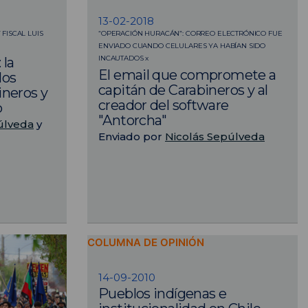
13-02-2018
FISCAL LUIS
“OPERACIÓN HURACÁN”: CORREO ELECTRÓNICO FUE
ENVIADO CUANDO CELULARES YA HABÍAN SIDO
INCAUTADOS x
 la
El email que compromete a
los
capitán de Carabineros y al
ineros y
creador del software
o
"Antorcha"
úlveda
y
Enviado por
Nicolás Sepúlveda
COLUMNA DE OPINIÓN
14-09-2010
Pueblos indígenas e