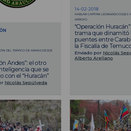
14-02-2018
HABLAN CAPITÁN LEONARDO OSSES Y 
ARROYO
“Operación Huracán”:
IÓN
trama que dinamitó 
puentes entre Carab
8
la Fiscalía de Temuc
ÓN DEL TRÁFICO DE ARMAS DESDE
Enviado por
Nicolás Sep
Alberto Arellano
ón Andes”: el otro
Inteligencia que se
jo con el “Huracán”
or
Nicolás Sepúlveda