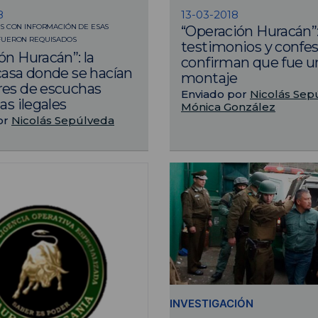
8
13-03-2018
S CON INFORMACIÓN DE ESAS
“Operación Huracán”
FUERON REQUISADOS
testimonios y confe
ón Huracán”: la
confirman que fue u
casa donde se hacían
montaje
res de escuchas
Enviado por
Nicolás Sep
as ilegales
Mónica González
or
Nicolás Sepúlveda
INVESTIGACIÓN