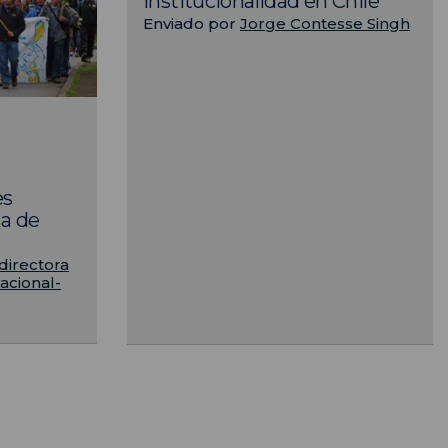
institucionalidad en Chile
Enviado por
Jorge Contesse Singh
es
a de
directora
acional-