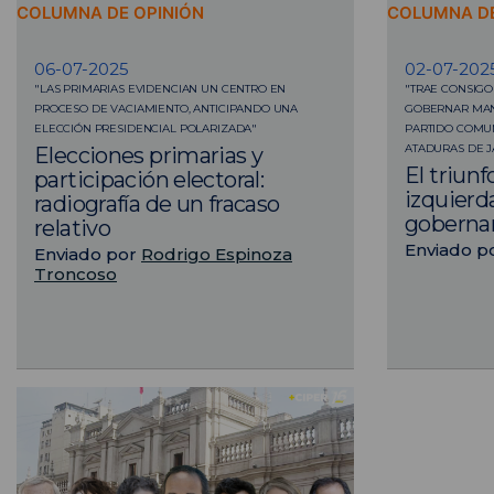
COLUMNA DE OPINIÓN
COLUMNA DE
06-07-2025
02-07-202
"LAS PRIMARIAS EVIDENCIAN UN CENTRO EN
"TRAE CONSIGO
PROCESO DE VACIAMIENTO, ANTICIPANDO UNA
GOBERNAR MAN
ELECCIÓN PRESIDENCIAL POLARIZADA"
PARTIDO COMUN
ATADURAS DE J
Elecciones primarias y
El triunf
participación electoral:
izquierd
radiografía de un fracaso
gobernar
relativo
Enviado p
Enviado por
Rodrigo Espinoza
Troncoso