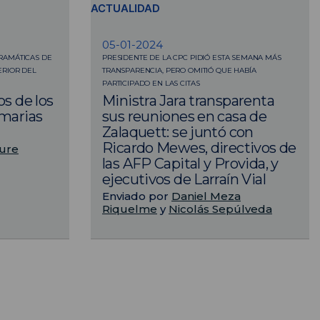
ACTUALIDAD
05-01-2024
RAMÁTICAS DE
PRESIDENTE DE LA CPC PIDIÓ ESTA SEMANA MÁS
ERIOR DEL
TRANSPARENCIA, PERO OMITIÓ QUE HABÍA
PARTICIPADO EN LAS CITAS
os de los
Ministra Jara transparenta
imarias
sus reuniones en casa de
Zalaquett: se juntó con
Ricardo Mewes, directivos de
ure
las AFP Capital y Provida, y
ejecutivos de Larraín Vial
Enviado por
Daniel Meza
Riquelme
y
Nicolás Sepúlveda