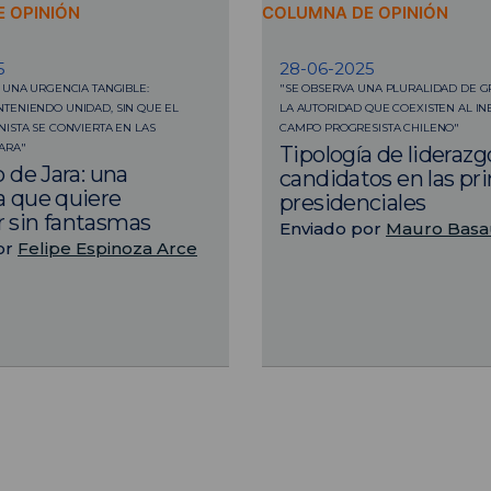
 OPINIÓN
COLUMNA DE OPINIÓN
5
28-06-2025
 UNA URGENCIA TANGIBLE:
"SE OBSERVA UNA PLURALIDAD DE G
TENIENDO UNIDAD, SIN QUE EL
LA AUTORIDAD QUE COEXISTEN AL IN
ISTA SE CONVIERTA EN LAS
CAMPO PROGRESISTA CHILENO"
ARA"
Tipología de liderazg
o de Jara: una
candidatos en las pr
a que quiere
presidenciales
 sin fantasmas
Enviado por
Mauro Basa
or
Felipe Espinoza Arce