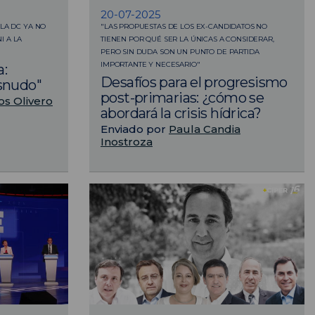
20-07-2025
 LA DC YA NO
"LAS PROPUESTAS DE LOS EX-CANDIDATOS NO
I A LA
TIENEN POR QUÉ SER LA ÚNICAS A CONSIDERAR,
PERO SIN DUDA SON UN PUNTO DE PARTIDA
IMPORTANTE Y NECESARIO"
a:
Desafíos para el progresismo
esnudo"
post-primarias: ¿cómo se
os Olivero
abordará la crisis hídrica?
Enviado por
Paula Candia
Inostroza