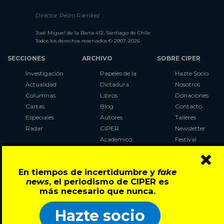
Director: Pedro Ramírez
José Miguel de la Barra 412, Santiago de Chile
Todos los derechos reservados © 2007-2026
SECCIONES
ARCHIVO
SOBRE CIPER
Investigación
Papeles de la
Hazte Socio
Actualidad
Dictadura
Nosotros
Columnas
Libros
Donaciones
Cartas
Blog
Contacto
Especiales
Autores
Talleres
Radar
CIPER
Newsletter
Académico
Festival
×
LaBot
Constituyente
En tiempos de incertidumbre y
fake
Al Plebiscito
news
, el periodismo de CIPER es
con CIPER
más necesario que nunca.
Síguenos en:
Hazte socio