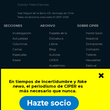
Director: Pedro Ramírez
José Miguel de la Barra 412, Santiago de Chile
Todos los derechos reservados © 2007-2026
SECCIONES
ARCHIVO
SOBRE CIPER
Investigación
Papeles de la
Hazte Socio
Actualidad
Dictadura
Nosotros
Columnas
Libros
Donaciones
Cartas
Blog
Contacto
Especiales
Autores
Talleres
Radar
CIPER
Newsletter
Académico
Festival
×
LaBot
Constituyente
En tiempos de incertidumbre y
fake
Al Plebiscito
news
, el periodismo de CIPER es
con CIPER
más necesario que nunca.
Síguenos en:
Hazte socio