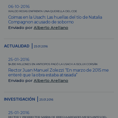
06-10-2016
WALDO ROJAS ENFRENTA UNA QUERELLA DEL CDE
Coimas en la Usach: Las huellas del tío de Natalia
Compagnon acusado de soborno
Enviado por
Alberto Arellano
ACTUALIDAD
25.01.2016
25-01-2016
$4.300 MILLONES EN ANTICIPOS PAGÓ LA USACH A ISOLUX CORSÁN
Rector Juan Manuel Zolezzi: “En marzo de 2015 me
enteré que la obra estaba atrasada”
Enviado por
Alberto Arellano
INVESTIGACIÓN
25.01.2016
25-01-2016
RECTOR Y PRORRECTOR SABÍAN DE IRREGULARIDADES MESES ANTES DEL