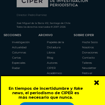
Director: Pedro Ramírez
José Miguel de la Barra 412, Santiago de Chile
Todos los derechos reservados © 2007-2026
SECCIONES
ARCHIVO
SOBRE CIPER
Investigación
Papeles de la
Hazte Socio
Actualidad
Dictadura
Nosotros
Columnas
Libros
Donaciones
Cartas
Blog
Contacto
Especiales
Autores
Talleres
Radar
CIPER
Newsletter
Académico
Festival
×
LaBot
Constituyente
En tiempos de incertidumbre y
fake
Al Plebiscito
news
, el periodismo de CIPER es
con CIPER
más necesario que nunca.
Síguenos en: